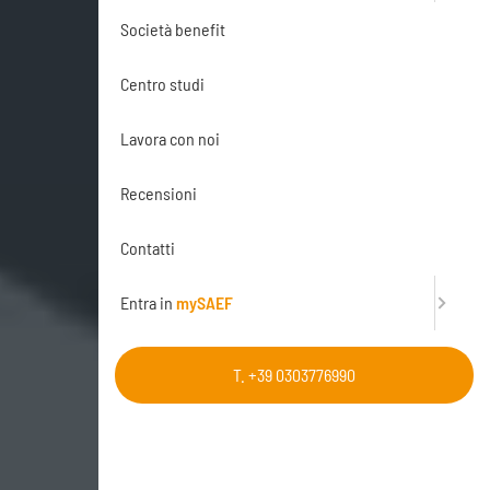
Società benefit
Centro studi
Lavora con noi
Recensioni
Contatti
Entra in
mySAEF
T. +39 0303776990