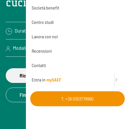
cucina
Società benefit
Centro studi
Durata: 8 ore
Lavora con noi
Modalità: Videoconferenza (Online)
Recensioni
Contatti
Richiedi di partecipare
Entra in
mySAEF
Finanzia la formazione
T. +39 0303776990