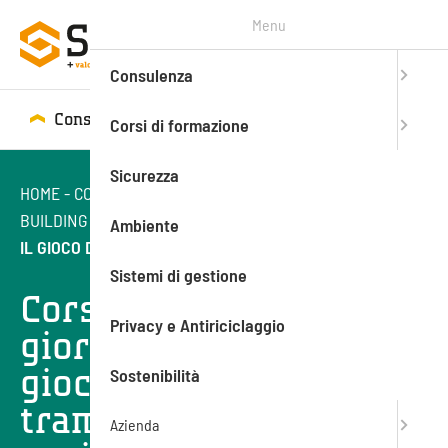
Menu
Consulenza
Consulenza
Corsi di formazione
Corsi di formazione
Sicurezza
HOME
-
CORSI DI FORMAZIONE
-
TEAM BUILDING
-
TEAM
BUILDING
-
CORSO “CHEF PER UN GIORNO”: MIGLIORARE
Ambiente
IL GIOCO DI SQUADRA TRAMITE L’ESPERIENZA IN CUCINA
Sistemi di gestione
Corso “chef per un
Privacy e Antiriciclaggio
giorno”: migliorare il
gioco di squadra
Sostenibilità
tramite l’esperienza in
Azienda