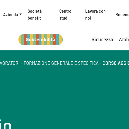
Società
Centro
Lavora con
Azienda
Recens
benefit
studi
noi
Sostenibilità
Sicurezza
Amb
VORATORI - FORMAZIONE GENERALE E SPECIFICA
-
CORSO AGG
io