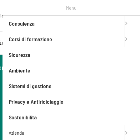
Menu
T. +39
ioni
Contatti
Entra in
mySAEF
0303776990
Consulenza
Corsi di formazione
iente
Sistemi di gestione
Privacy e Antiriciclaggio
Sicurezza
IORNAMENTO
Prima data disponibile
Ambiente
23/09/2026
Sistemi di gestione
Durata
6 h
Privacy e Antiriciclaggio
Modalità
Sostenibilità
Aula (In presenza)
Azienda