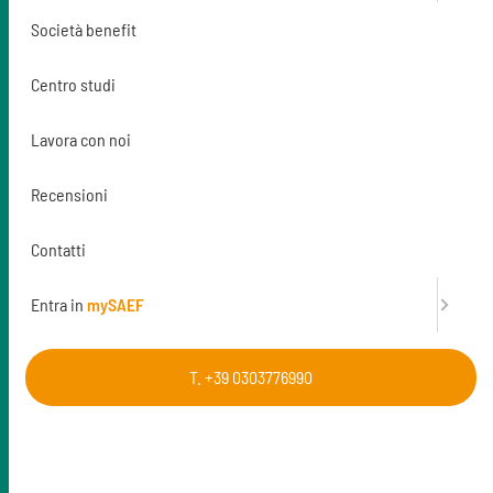
Richiedi di partecipare
Società benefit
Prossime date
Centro studi
Lavora con noi
Finanzia la formazione
Recensioni
Per maggiori informazioni
Contatti
t. 0303776990
Entra in
mySAEF
T. +39 0303776990