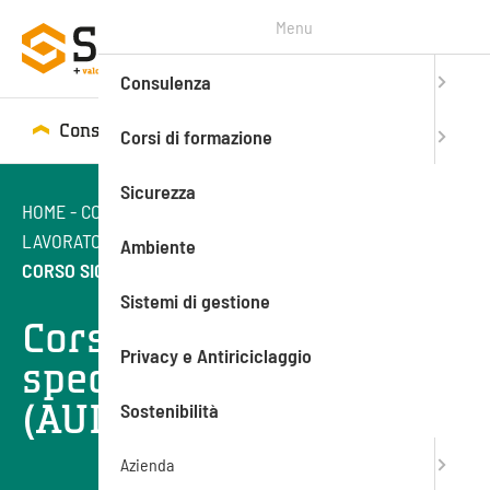
Menu
Consulenza
Consulenza
Corsi di formazione
Corsi di formazione
Sicurezza
HOME
-
CORSI DI FORMAZIONE
-
SICUREZZA SUL LAVORO
-
LAVORATORI - FORMAZIONE GENERALE E SPECIFICA
-
Ambiente
CORSO SICUREZZA SPECIFICO RISCHIO BASSO (AULA)
Sistemi di gestione
Corso sicurezza
Privacy e Antiriciclaggio
specifico rischio basso
(AULA)
Sostenibilità
Azienda