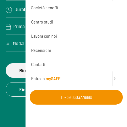
Società benefit
Durata: 4 ore
Centro studi
Prima data disponibile: 07/09/2026
Lavora con noi
Modalità: Aula (In presenza)
Recensioni
Contatti
Richiedi di partecipare
Entra in
mySAEF
Finanzia la formazione
T. +39 0303776990