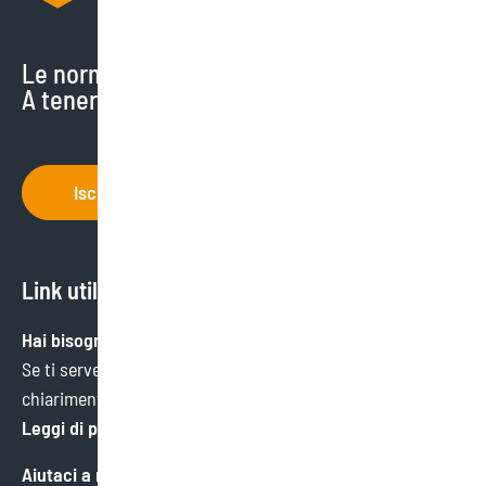
Le normative cambiano di continuo.
A tenerti aggiornato ci pensiamo noi.
Iscriviti
Link utili
Hai bisogno di aiuto?
Se ti serve un’informazione specifica o hai bisogno di
chiarimenti, ci trovi qui.
Leggi di più
Aiutaci a migliorare