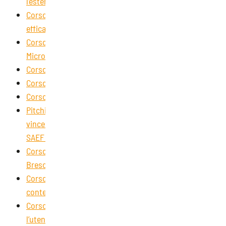
l’estero | SAEF Brescia
Corso per effettuare una vendita con tecniche
efficaci | SAEF Brescia
Corso: la gestione dei dati attraverso l’utilizzo di
Microsoft Excel | SAEF Brescia
Corso: il disegno tecnico con Autocad | SAEF Brescia
Corso sulla gestione dei reclami | SAEF Brescia
Corso di italiano per stranieri | SAEF Brescia
Pitching e Corporation Storytelling: gli strumenti
vincenti per arrivare al cuore del tuo interlocutore |
SAEF Brescia
Corso “Le attività di controllo di gestione” | SAEF
Brescia
Corso “Gestione delle relazioni coi collaboratori in un
contesto di lavoro” | SAEF Brescia
Corso “Tecniche di relazione e comunicazione con
l’utente affetto da demenza” | SAEF Brescia