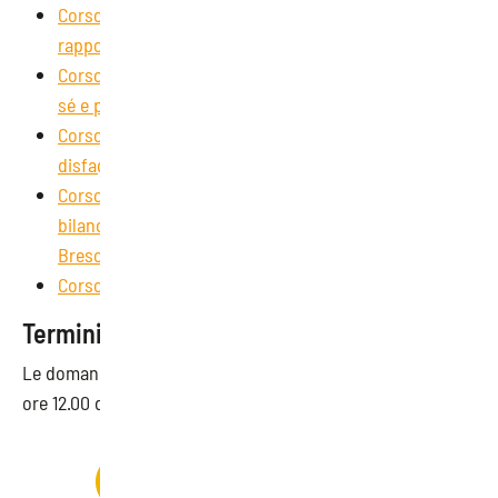
Corso “Relazione interna e gestione delle criticità nei
rapporti professionali” | SAEF Brescia
Corso “La prevenzione delle situazioni di rischio per
sé e per gli altri” | SAEF Brescia
Corso “Tecniche di analisi dei bisogni dell’utenza:
disfagia e demenza” | SAEF Brescia
Corso “Riforma del terzo settore: aspetti contabili,
bilancio sociale e controllo di gestione pratico” | SAEF
Brescia
Corso di Spagnolo | SAEF Brescia
Termini di presentazione
Le domande potranno essere presentate a partire dalle
ore 12.00 dell’08/07/2026 fino ad esaurimento risorse.
Ti interessa questa agevolazione?