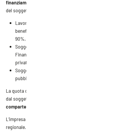
finanziamento
pubblico sulla base del numero di addetti
del soggetto beneficiario e come di seguito illustrato:
Lavoratori autonomi, Liberi professionisti e soggetti
beneficiari fino a 9 addetti: Finanziamento pubblico
90%, Cofinanziamento privato 10%
Soggetti beneficiari da 10 fino a 50 addetti:
Finanziamento pubblico 70%, Cofinanziamento
privato 30%
Soggetti beneficiari da 51 addetti: Finanziamento
pubblico 50%, Cofinanziamento privato 50%
La quota di cofinanziamento privato deve essere coperta
dal soggetto richiedente e
non è ammessa la
compartecipazione mediante costo del personale
.
L’impresa può selezionare l’offerta formativa dal Catalogo
regionale. In alternativa è possibile definire
direttamente