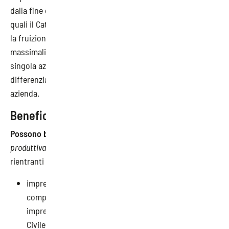
dalla fine del 2022:
ne conferma gli elementi principali
,
quali il Catalogo regionale, la concessione di voucher per
la fruizione dei corsi formativi, i massimali dei voucher e i
massimali annui riconoscibili al singolo lavoratore e alla
singola azienda e la percentuale
del cofinanziamento
,
differenziato sulla base del numero di addetti presenti in
azienda.
Beneficiari
Possono beneficiare
dei voucher le imprese
aventi unità
produttiva/sede operativa ubicata in Regione Lombardia,
e
rientranti nelle seguenti categorie:
imprese iscritte alla Camera di Commercio di
competenza, incluse le società cooperative e le
imprese familiari, di cui all’art. 230-bis del Codice
Civile;