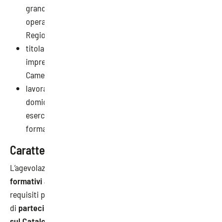
grandi imprese assunti presso una sede
operativa/unità produttiva localizzata sul territorio di
Regione Lombardia;
titolari e soci di micro, piccole, medie e grandi
imprese con sede legale in Lombardia e iscritte alla
Camera di Commercio di competenza;
lavoratori autonomi e liberi professionisti con
domicilio fiscale localizzato in Lombardia che
esercitano l’attività sia in forma autonoma sia in
forma associata.
Caratteristiche dell’agevolazione
L’agevolazione è concessa sotto forma di
voucher
formativi aziendali destinati ai lavoratori
in possesso dei
requisiti previsti. La misura consente ai lavoratori
di
partecipare ai corsi di formazione approvati
sul Catalogo regionale
(in costante aggiornamento).