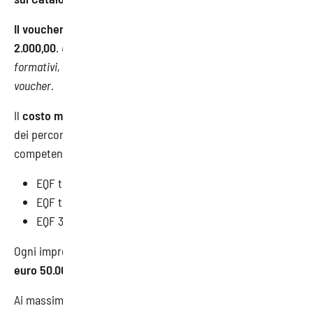
Il voucher ha un valore massimo di euro
2.000,00
.
Ciascun lavoratore può fruire di uno o più percorsi
formativi, fino al raggiungimento del valore complessivo del
voucher.
Il
costo massimo rimborsabile all’impresa
per la fruizione
dei percorsi si differenzia in funzione del livello di
competenze da acquisire:
EQF tra 6 e 8: fino a euro 2.000,00 per lavoratore;
EQF tra 4 e 5: fino a euro 1.500,00 per lavoratore;
EQF 3: fino a euro 800,00 per lavoratore.
Ogni impresa avrà a disposizione un
importo massimo di
euro 50.000,00 spendibili su base annua
.
Ai massimali del voucher si applicano le
percentuali di