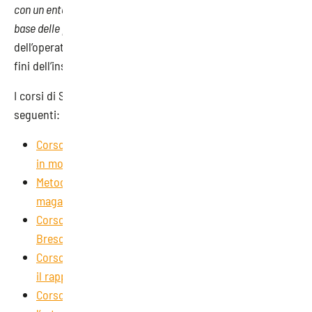
con un ente formativo i contenuti dell’offerta formativa sulla
base delle proprie esigenze aziendali.
Sarà cura
dell’operatore stesso trasmetterla a Regione Lombardia ai
fini dell’inserimento nel Catalogo regionale.
I corsi di SAEF attualmente già inseriti nel Catalogo sono i
seguenti:
Corso per smart workers: realizzare la propria attività
in modalità “agile” | SAEF Brescia
Metodi, procedure e tecniche di organizzazione del
magazzino | SAEF Brescia
Corso “Gestire la relazione con il cliente” | SAEF
Brescia
Corso “Tecniche di ascolto per gestire efficacemente
il rapporto con i collaboratori” | SAEF Brescia
Corso di business english per comunicare meglio con