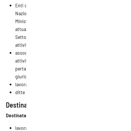
Enti del Terzo Settore, iscritti al Registro Unico
Nazionale del Terzo Settore (RUNTS) istituito presso il
Ministero del Lavoro e delle Politiche Sociali in
attuazione degli artt. 45 e segg. del Codice del Terzo
Settore (D.lgs. 3 luglio 2017, n. 117), che svolgono
attività economica;
associazioni riconosciute e fondazioni che svolgono
attività economica, aventi personalità giuridica e
pertanto iscritte al Registro Regionale delle persone
giuridiche;
lavoratori autonomi e liberi professionisti;
ditte individuali.
Destinatari
Destinatari
degli interventi formativi:
lavoratori dipendenti di micro, piccole, medie e