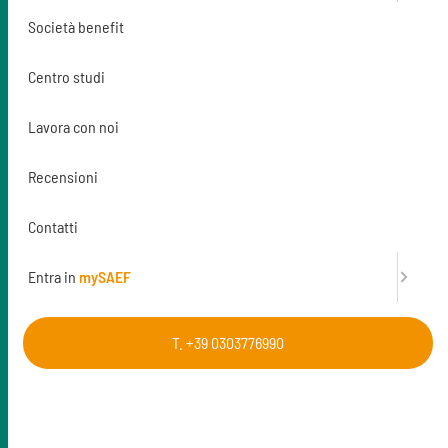
Società benefit
Finanzia la formazione
Centro studi
Per maggiori informazioni
Lavora con noi
t. 0303776990
Recensioni
Contatti
Entra in
mySAEF
T. +39 0303776990