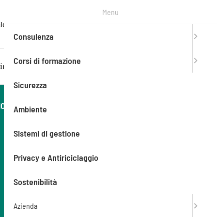
Menu
T. +39
ioni
Contatti
Entra in
mySAEF
0303776990
Consulenza
Corsi di formazione
iente
Sistemi di gestione
Privacy e Antiriciclaggio
Sicurezza
ONI DI
Durata
Ambiente
16 h
Sistemi di gestione
Modalità
Aula (In presenza), Videoconferenza
Privacy e Antiriciclaggio
(Online)
Sostenibilità
Richiedi di partecipare
Azienda