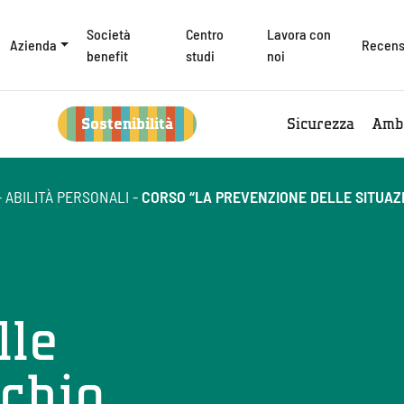
Società
Centro
Lavora con
Azienda
Recens
benefit
studi
noi
Sostenibilità
Sicurezza
Amb
-
ABILITÀ PERSONALI
-
CORSO “LA PREVENZIONE DELLE SITUAZI
lle
schio