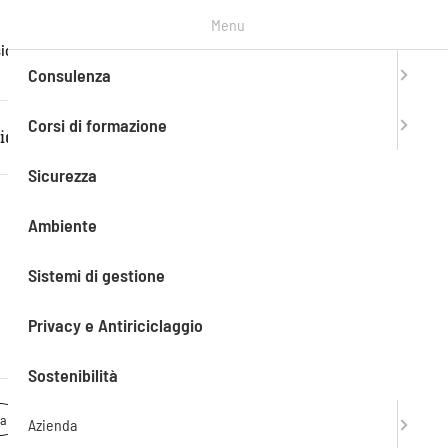
Menu
T. +39
ioni
Contatti
Entra in
mySAEF
0303776990
Consulenza
Corsi di formazione
iente
Sistemi di gestione
Privacy e Antiriciclaggio
Sicurezza
Ambiente
Sistemi di gestione
Privacy e Antiriciclaggio
Sostenibilità
a
Azienda