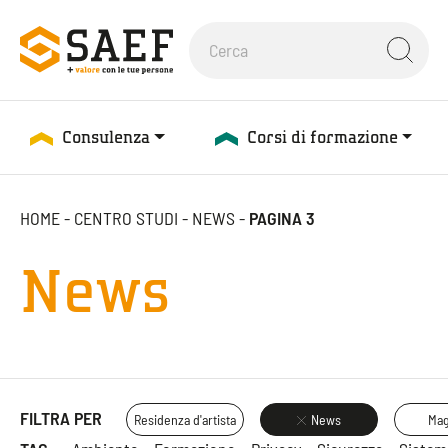
Consulenza
Corsi di formazione
HOME
-
CENTRO STUDI
-
NEWS
-
PAGINA 3
News
FILTRA PER
Residenza d'artista
News
Mag