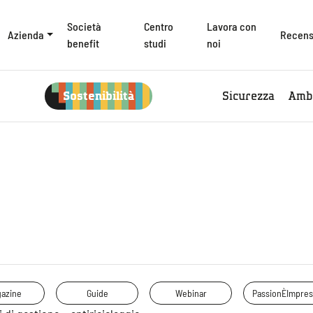
Società
Centro
Lavora con
Azienda
Recens
benefit
studi
noi
Sostenibilità
Sicurezza
Amb
azine
Guide
Webinar
PassionÈImpres