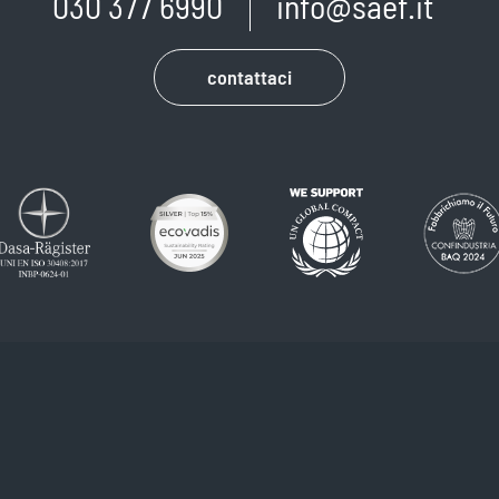
030 377 6990
info@saef.it
contattaci