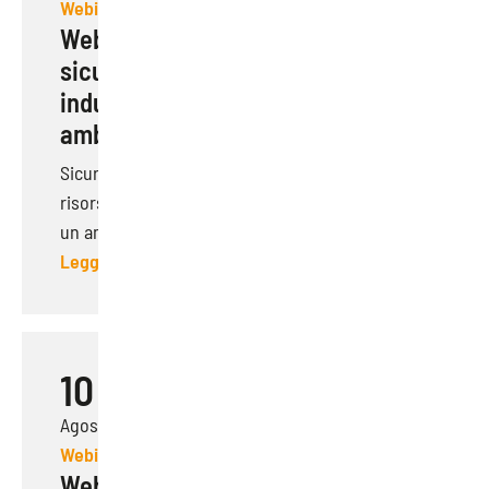
Webinar
Webinar | Verifica e messa in
sicurezza delle attrezzature
industriali: strategie per un
ambiente di lavoro Sostenibile
Sicurezza sul lavoro e valorizzazione delle
risorse umane sono gli elementi fondamentali di
un ambie...
Leggi di più
10
Agosto 2023
Webinar
Webinar | Verifica della Sicurezza