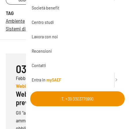
Società benefit
TAG
Ambiente
Formazione
Privacy
Sicurezza
Centro studi
Sistemi di gestione
Lavora con noi
Recensioni
Contatti
03
Febbraio 2025
Entra in
mySAEF
Webinar
Webinar | Adeguati assetti: come
T. +39 0303776990
prevenire la crisi aziendale
Gli “adeguati assetti organizzativi e
amministrativo-contabili” sono ormai diventati
obbligatori...