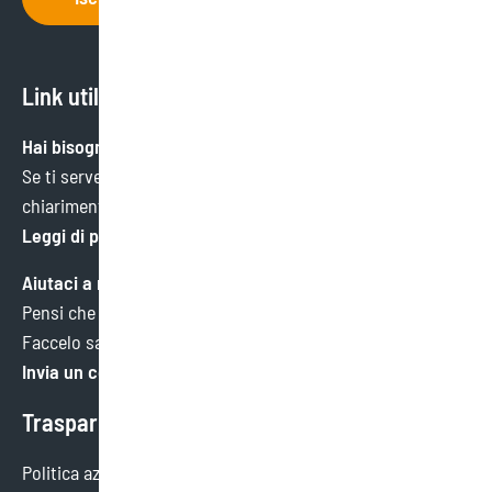
Link utili
Hai bisogno di aiuto?
Se ti serve un’informazione specifica o hai bisogno di
chiarimenti, ci trovi qui.
Leggi di più
Aiutaci a migliorare
Pensi che potremmo fare meglio in qualche ambito?
Faccelo sapere. Faremo tesoro di ogni consiglio.
Invia un commento
Trasparenza
Politica aziendale