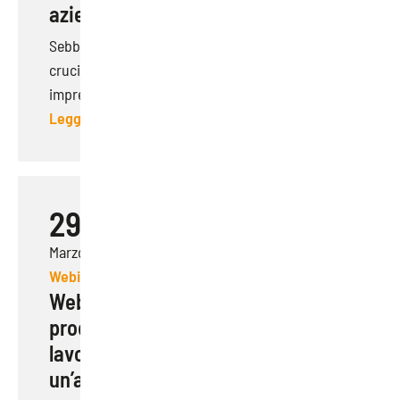
aziendale
Sebbene la formazione aziendale sia un fattore
cruciale per il successo e la crescita delle
imprese,...
Leggi di più
29
Marzo 2023
Webinar
Webinar | Benessere e
produttività: la salute dei
lavoratori come fattore chiave di
un’azienda sostenibile