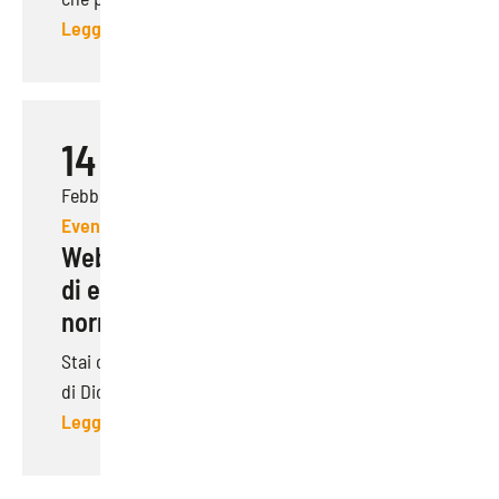
Leggi di più
14
Febbraio 2023
Eventi
Webinar | MUD 2023: l’importanza
di essere al passo con la
normativa ambientale
Stai cercando di comprendere il Modello Unico
di Dichiarazione Ambientale (MUD) ma ti sent...
Leggi di più