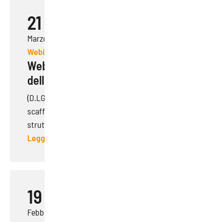
21
Marzo 2024
Webinar
Webinar | Gestione della sicurezza
delle Scaffalature
(D.LGS 81/08 e norme specifiche dedicate alle
scaffalature industriali UNI EN 15629-15635) Le
strutt...
Leggi di più
19
Febbraio 2024