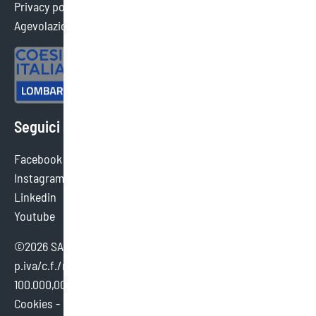
Privacy policy
Agevolazioni ottenute
Seguici sui social
Facebook
Instagram
Linkedin
Youtube
©2026 SAEF SRL SB - tutti i diritti sono riservati.
p.iva/c.f./reg. imp. brescia 02154380980 - cap. sociale €
100.000,00 i.v.
Cookies
-
Credits