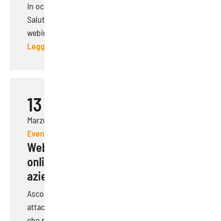
In occasione della Giornata internazionale della
Salute, SAEF Venerdì 7 aprile ha tenuto il
webinar...
Leggi di più
13
Marzo 2023
Eventi
Webinar | Privacy e Sicurezza
online: come difendere la propria
azienda nel 2023
Ascolti preoccupato notizie quotidiane di
attacchi informatici ad aziende sia pubbliche
che private?...