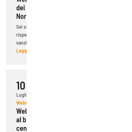
dei Macchinari in Azienda:
Normative e Soluzioni
Sei sicuro che le tue attrezzature di lavoro
rispettino le norme di sicurezza? Vuoi evitare
sanzioni...
Leggi di più
10
Luglio 2023
Webinar
Webinar | Dal progresso individuale
al beneficio collettivo: Il ruolo
centrale della formazione