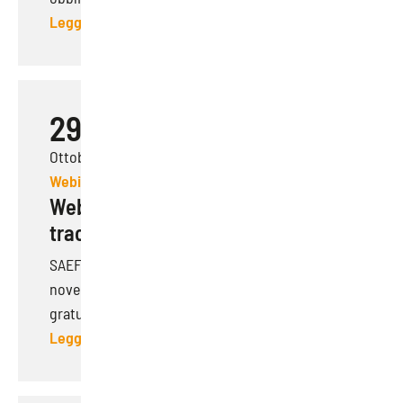
Leggi di più
29
Ottobre 2024
Webinar
Webinar | RENTRI – Il futuro della
tracciabilità dei rifiuti
SAEF e Arianna Ambiente, mercoledì 20
novembre 2024, hanno tenuto un webinar
gratuito per approfond...
Leggi di più