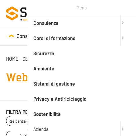
Menu
Consulenza
Consulenza
Corsi di formazione
Corsi di formazione
Sicurezza
HOME
-
CENTRO STUDI
-
WEBINAR
-
PAGINA 2
Ambiente
Webinar
Sistemi di gestione
Privacy e Antiriciclaggio
FILTRA PER
Sostenibilità
Residenza d'artista
News
Magazine
Azienda
Guide
Webinar
PassionÈImpresa