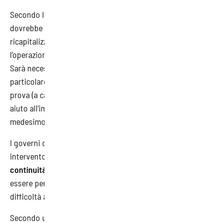
Secondo le informazioni raccolte, l’esecutivo comunitario
dovrebbe permettere operazioni di nazionalizzazione o
ricapitalizzazione
senza previa autorizzazione
quando
l’operazione ha un valore
inferiore a 250 milioni
di euro.
Sarà necessario rispettare alcune
condizioni.
In
particolare, l’intervento dovrà essere ammesso previa
prova (a carico dello Stato membro) che altre forme di
aiuto all’impresa meno invasive non raggiungerebbero il
medesimo obiettivo.
I governi dovranno inoltre accertarsi che senza un
intervento pubblico verrebbe messa in pericolo la
continuità aziendale
. L’iniezione di capitale dovrebbe
essere permessa solo per le società che non erano già in
difficoltà al 31 dicembre 2019.
Secondo un rapporto comunitario e secondo i calcoli del