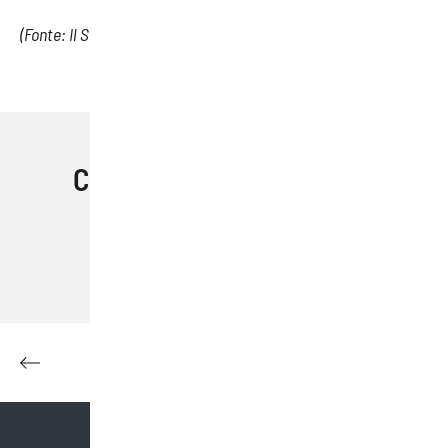
(Fonte: Il Sole 24 Ore)
Condividi questo articolo
Facebook
Email
Pinterest
LinkedIn
Skype