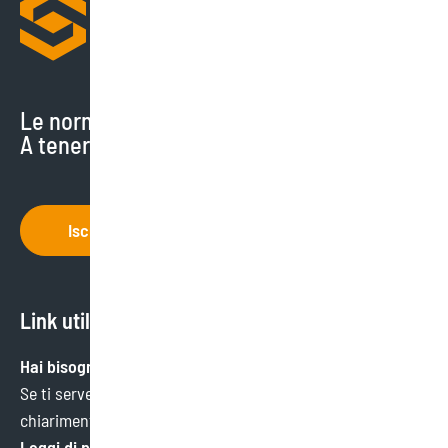
Le normative cambiano di continuo.
A tenerti aggiornato ci pensiamo noi.
Iscriviti
Link utili
Hai bisogno di aiuto?
Se ti serve un’informazione specifica o hai bisogno di
chiarimenti, ci trovi qui.
Leggi di più