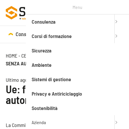
Menu
Consulenza
Consulenza
Corsi di formazione
Corsi di formazione
Sicurezza
HOME
-
CENTRO STUDI
-
NEWS
-
UE: FINO A 250 MILIONI
SENZA AUTORIZZAZIONE
Ambiente
Sistemi di gestione
Ultimo aggiornamento: 11.05.2020
Ue: fino a 250 milioni senza
Privacy e Antiriciclaggio
autorizzazione
Sostenibilità
Azienda
La Commissione europea sta finalizzando il