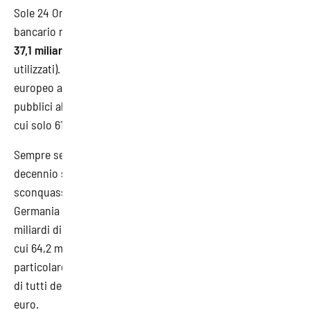
Sole 24 Ore-Radiocor, gli aiuti di Stato nel solo settore
bancario nel periodo 2008-2017 sono stati pari in Italia a
37,1 miliardi
di euro (di cui 22,8 miliardi effettivamente
utilizzati). Nello stesso periodo, è stata la
Spagna
il Paese
europeo a registrare l’ammontare più elevato di aiuti
pubblici alle banche, con 174,3 miliardi approvati, ma di
cui solo 61,9 miliardi effettivamente usati.
Sempre secondo il rapporto comunitario, che riguarda un
decennio segnato sia dalla crisi finanziaria che dallo
sconquasso debitorio, al secondo posto si colloca la
Germania a pari merito con il Regno Unito con 114,6
miliardi di euro approvati dalla Commissione europea, di
cui 64,2 miliardi effettivamente usati. Colpito in modo
particolare, il mercato bancario inglese ha beneficiato più
di tutti degli aiuti pubblici, per un totale 100,1 miliardi di
euro.