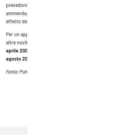
prevedono pene alternative dell’arresto o ammenda o solo
ammenda, con l’indicazione degli importi rivalutati per
effetto del D.D. n. 111/2023.
Per un approfondimento di queste Note INL e di tutte le
altre novità rimandiamo alla lettura integrale del “
D.lgs. 9
aprile 2008, n. 81. Testo coordinato con il D.Lgs. 3
agosto 2009, n. 106 – versione novembre 2023
”.
Fonte: Punto Sicuro
TAG
Sicurezza