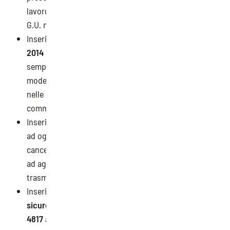
lavoro a bordo delle navi da pesca”, pubblicato sulla
G.U. n. 201 del 27/08/1999;
Inserito il
Decreto Ministeriale 13 febbraio
2014
recante “Recepimento delle procedure
semplificate per l’adozione e la efficace attuazione dei
modelli di organizzazione e gestione della sicurezza
nelle piccole e medie imprese” di cui all’art. 30,
comma 5-bis;
Inserita la
Circolare INAL n. 43 del 12/10/2017
avente
ad oggetto: “Registro di esposizione ad agenti
cancerogeni e mutageni” e “Registro di esposizione
ad agenti biologici”. Modalità telematiche di
trasmissione e aggiornamento;
Inserita la
nota della DC Tutela la vigilanza e la
sicurezza del lavoro dell’INL del 06/07/2023, prot. n.
4817
ad oggetto: “Decreto del Ministro del lavoro e