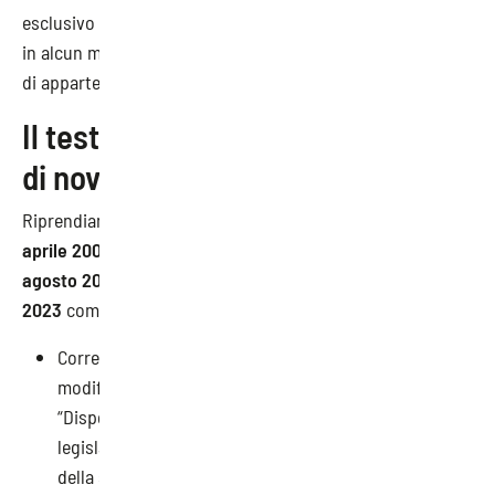
esclusivo del pensiero degli autori e non hanno carattere
in alcun modo impegnativo per l’amministrazione pubblica
di appartenenza”.
Il testo coordinato nella versione
di novembre 2023: le novità
Riprendiamo alcune delle novità del documento “
D.lgs. 9
aprile 2008, n. 81. Testo coordinato con il D.Lgs. 3
agosto 2009, n. 106
”, nella versione di
novembre
2023
come riportato nella sezione “Aggiornamenti”:
Corretto un refuso ai commi 3 e 4 dell’
art. 260
come
modificato dall’art. 120 del D.lgs. 106/2009 recante
“Disposizioni integrative e correttive del decreto
legislativo 9 aprile 2008, n. 81, in materia di tutela
della salute e della sicurezza nei luoghi di lavoro”;