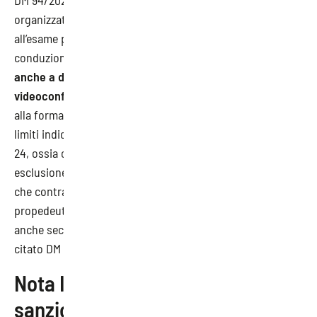
DM 94/2020 e del DL 24 marzo 2022 sotto il profilo
organizzativo, la formazione ai fini dell’ammissione
all’esame per il conseguimento dell’abilitazione alla
conduzione di generatori di vapore
può essere erogata
anche a distanza utilizzando la sola metodologia della
videoconferenza in modalità sincrona
, unica equiparata
alla formazione in presenza in aula, nei termini e secondo i
limiti indicati dall’art. 9 bis del citato DL 24 marzo 2022, n.
24, ossia con riferimento alla sola parte teorica e con
esclusione delle attività formative a contenuto pratico
che contraddistinguono il percorso formativo
propedeutico alla ammissione agli esami in oggetto,
anche secondo quanto disciplinato dagli artt. 5 e 6 del
citato DM 94/2020”.
Nota INL: la rivalutazione delle
sanzioni in materia di salute e