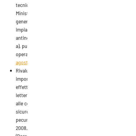
tecnici manutentori antincendio) all’art. 6 del Decreto
Ministeriale 1° settembre 2021, recante: “Criteri
generali per il controllo e la manutenzione degli
impianti, attrezzature ed altri sistemi di sicurezza
antincendio, ai sensi dell’articolo 46, comma 3, lettera
a), punto 3, del decreto legislativo 9 aprile 2008, n. 81”
operata dal
Decreto del Ministero dell’Interno 31
agosto 2023
(G.U. Serie Generale n. 212 del 11/09/2023)
Rivalutate, nella misura dell’15,9% e calcolato sugli
importi delle sanzioni già aumentati del 10% per
effetto della
Legge n. 145/2018
(art. 1, comma 445,
lettera d), n. 2), le ammende previste con riferimento
alle contravvenzioni in materia di igiene, salute e
sicurezza sul lavoro e le sanzioni amministrative
pecuniarie previste dal decreto legislativo 9 aprile
2008, n. 81 nonché da atti aventi forza di legge