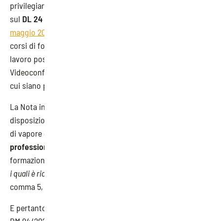
privilegiare “metodologie attive” – e si sofferma anche
sul
DL 24 marzo 2022, n. 24
, convertito in legge dalla
L. 19
maggio 2022 n. 52
che ha previsto, in via generale, che “i
corsi di formazione in materia di salute e sicurezza sul
lavoro possono essere svolti sia in presenza in aula, sia in
Videoconferenza (FAD sincrona), ad eccezione dei casi in
cui siano previsti addestramento o prove pratiche”.
La Nota indica che la lettura combinata delle varie
disposizioni “fa ritenere che la formazione per generatori
di vapore
debba essere esclusa dal catalogo delle
professioni
, analogamente a quanto avviene per la
formazione per addetti all’uso di attrezzature di lavoro ‘
per
i quali è richiesta specifica abilitazione
’ ai sensi dell’art. 73,
comma 5, del Decreto Legislativo n. 81/2008”.
E pertanto, “in conseguenziale aderenza alle previsioni del