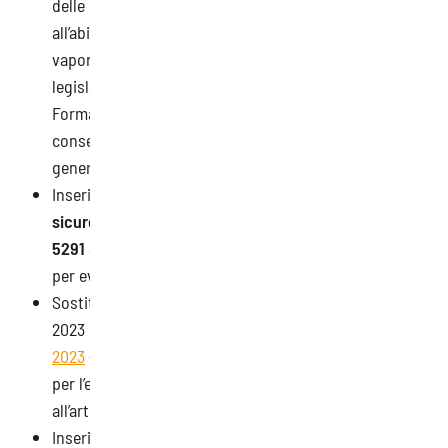
delle politiche sociali 7 agosto 2020, n. 94, relativo
all’abilitazione alla conduzione dei generatori di
vapore di cui all’articolo 73-bis, comma 2, decreto
legislativo 9 aprile 2008, n. 81. Ambito applicazione
Formazione ai fini dell’ammissione all’esame per il
conseguimento dell’abilitazione alla conduzione di
generatori di vapore. Riscontro”;
Inserita la
nota della DC Tutela la vigilanza e la
sicurezza del lavoro dell’INL del 21/07/2023, prot. n.
5291
ad oggetto: “Richieste di integrazione salariale
per eventi meteo – temperature elevate”;
Sostituito il Decreto Direttoriale n. 92 del 01 agosto
2023 con il
Decreto Direttoriale n. 123 del 24 ottobre
2023
– Quarantatreesimo elenco dei soggetti abilitati
per l’effettuazione delle verifiche periodiche di cui
all’art. 71 comma 11 (link esterno);
Inserita la modifica (proroga per la qualifica dei