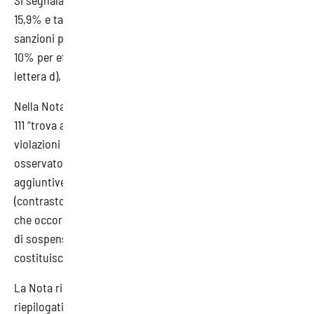
Si segnala che la rivalutazione applicata è della misura del
15,9% e tale incremento va calcolato “sugli importi delle
sanzioni previste dal D.Lgs. n. 81/2008 già aumentati del
10% per effetto della legge n. 145/2018, art. 1, comma 445,
lettera d), n. 2)”.
Nella Nota si evidenzia che la rivalutazione di cui al D.D. n.
111 “trova applicazione esclusivamente con riferimento alle
violazioni commesse” dal
6 ottobre 2023
. E “va altresì
osservato che l’incremento non si applica alle ‘somme
aggiuntive’ previste dall’art. 14 del d.lgs. n. 81/2008
(contrasto a lavoro irregolare e tutela salute e sicurezza),
che occorre versare ai fini della revoca del provvedimento
di sospensione dell’attività imprenditoriale, le quali non
costituiscono ‘propriamente sanzione’”.
La Nota riporta poi ulteriori dettagli e presenta un quadro
riepilogativo delle contravvenzioni più ricorrenti che