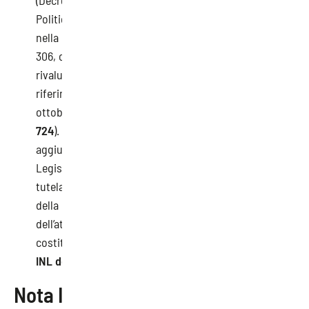
(Decreto direttoriale del Ministero del Lavoro e delle
Politiche Sociali n. 111 del 20 settembre 2023 (avviso
nella G.U. n. 242 del 16/10/2023), attuativo dell’art.
306, comma 4-bis, del D.lgs. n. 81/2008, e s.m.i.); La
rivalutazione trova applicazione esclusivamente con
riferimento alle violazioni commesse a far data dal 6
ottobre 2023 (
Nota INL del 30 ottobre 2023, prot. n.
724
). L’incremento non si applica alle “somme
aggiuntive” previste dall’art. 14 del Decreto
Legislativo n. 81/2008 (contrasto a lavoro irregolare e
tutela salute e sicurezza), che occorre versare ai fini
della revoca del provvedimento di sospensione
dell’attività imprenditoriale, le quali non
costituiscono «propriamente sanzione» (
Circolare
INL del 22 giugno 2018, prot. n. 314
).
Nota INL: l’abilitazione alla