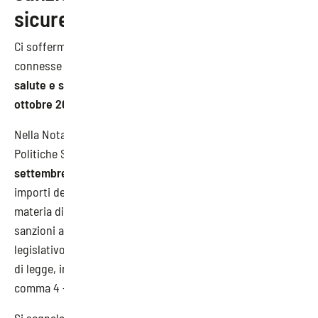
sicurezza
Ci soffermiamo brevemente anche sulle indicazioni
connesse alla
rivalutazione delle sanzioni in materia di
salute e sicurezza sul lavoro
e alla
Nota INL del 30
ottobre 2023, prot. n. 724.
Nella Nota si indica che il Ministero del Lavoro e delle
Politiche Sociali con il
Decreto Direttoriale n. 111 del 20
settembre 2023
ha proceduto alla “rivalutazione degli
importi delle ammende riferite alle contravvenzioni in
materia di igiene, salute e sicurezza sul lavoro e alle
sanzioni amministrative pecuniarie previste dal decreto
legislativo 9 aprile 2008, n. 81, nonché da atti aventi forza
di legge, in applicazione di quanto previsto dall’art. 306,
comma 4 -bis, del medesimo d.lgs. n. 81/2008”.