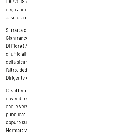
106/2009 e, specialmente, con tutte le varie normative che
negli anni lo hanno modificato e integrato, è
assolutamente puntuale.
Si tratta dell’importantissimo lavoro del Dott. Ing.
Gianfranco Amato ( ITL Verona) e del Dott. Ing. Fernando
Di Fiore ( ATS Pavia) che, anche se “non riveste carattere
di ufficialità”, è un prezioso strumento per tutti gli attori
della sicurezza nel mondo del lavoro. Strumento, tra
l’altro, dedicato alla memoria di Giuseppe Piegari, ex
Dirigente dell’ufficio III della DC vigilanza dell’INL.
Ci soffermiamo oggi sul nuovo aggiornamento (versione
novembre 2023) ricordando, come riportato in copertina,
che le versioni ufficiali dei documenti contenuti sono
pubblicati sulla Gazzetta Ufficiale della Repubblica italiana
oppure su vari siti ( Ispettorato, Ministero del Lavoro,
Normattiva, …). E le considerazioni esposte “sono frutto