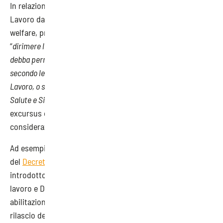
In relazione alla richiesta, presentata al Ministero del
Lavoro dalla Regione Lombardia, Direzione generale
welfare, prevenzione ambienti di vita e di lavoro, volta a
“
dirimere l’ambito di applicazione del decreto, ovvero se
debba permanere nel catalogo delle professioni, e quindi
secondo le specifiche regole dell’area della Formazione e
Lavoro, o se debba essere ascritto alle regole di cui all’area
Salute e Sicurezza sul Lavoro
”, la Nota presenta un
excursus della normativa partendo da alcune
considerazioni.
Ad esempio in relazione al fatto che con l’art. 20
del
Decreto Legislativo 14 settembre 2015, n. 151
è stato
introdotto, al Capo I del Titolo III (Uso attrezzature di
lavoro e DPI) del D. Lgs. 81/2008, l’
art. 73-bis
relativo alla
abilitazione alla conduzione dei generatori di vapore e al
rilascio dei patentini di abilitazione, il cui comma 2 così