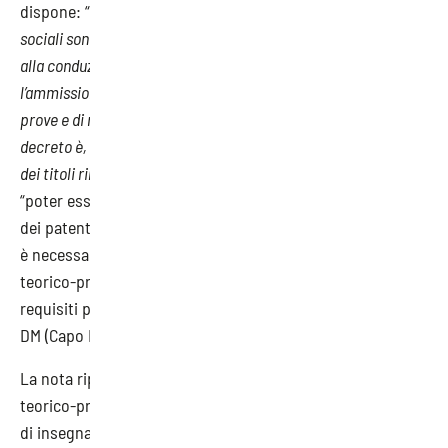
dispone: “
Con decreto del Ministro del lavoro e delle politiche
sociali sono disciplinati i gradi dei certificati di abilitazione
alla conduzione di generatori di vapore, i requisiti per
l’ammissione agli esami, le modalità di svolgimento delle
prove e di rilascio e rinnovo dei patentini. Con il medesimo
decreto è, altresì, determinata l’equipollenza dei patentini e
dei titoli rilasciati in base alla normativa vigente
”. E per
“poter essere ammessi agli esami propedeutici al rilascio
dei patentini di abilitazione (artt. 3, 4 e 8, D.M. n. 94/2020),
è necessario frequentare appositi corsi di formazione
teorico-pratica il cui accesso è regolato in base ai
requisiti previsti dal successivo articolo 4 del medesimo
DM (Capo II Formazione tecnica e pratica)”.
La nota riporta poi altri dettagli sui corsi di formazione
teorico-pratica – anche con riferimento alle metodologie
di insegnamento e apprendimento e alla necessità di