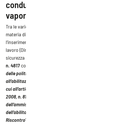
conduzione di generatori di
vapore
Tra le varie novità di questo compendio delle normative in
materia di salute e sicurezza correlate al Testo Unico c’è
l’inserimento di una nota dell’Ispettorato nazionale del
lavoro (Direzione Centrale per la tutela, la vigilanza e la
sicurezza del lavoro). La
Nota INL del 06 luglio 2023, prot.
n. 4817
con oggetto: “
Decreto del Ministro del lavoro e
delle politiche sociali 7 agosto 2020, n. 94, relativo
all’abilitazione alla conduzione dei generatori di vapore di
cui all’articolo 73-bis, comma 2, decreto legislativo 9 aprile
2008, n. 81. Ambito applicazione. Formazione ai fini
dell’ammissione all’esame per il conseguimento
dell’abilitazione alla conduzione di generatori di vapore.
Riscontro
”;