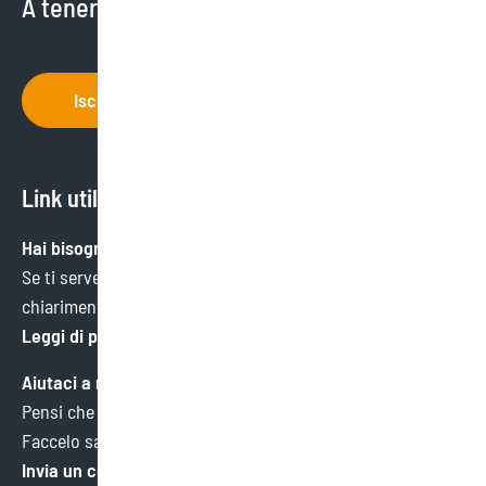
A tenerti aggiornato ci pensiamo noi.
Iscriviti
Link utili
Hai bisogno di aiuto?
Se ti serve un’informazione specifica o hai bisogno di
chiarimenti, ci trovi qui.
Leggi di più
Aiutaci a migliorare
Pensi che potremmo fare meglio in qualche ambito?
Faccelo sapere. Faremo tesoro di ogni consiglio.
Invia un commento