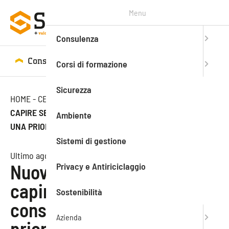
Menu
Consulenza
Consulenza
Corsi di formazione
Corsi di formazione
Sicurezza
HOME
-
CENTRO STUDI
-
NEWS
-
NUOVO PODCAST: COME
CAPIRE SE IL TUO FORNITORE CONSIDERA LA SICUREZZA
Ambiente
UNA PRIORITÀ
Sistemi di gestione
Ultimo aggiornamento: 13.04.2021
Privacy e Antiriciclaggio
Nuovo podcast: come
capire se il tuo fornitore
Sostenibilità
considera la sicurezza una
Azienda
priorità