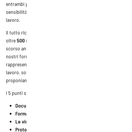
entrambi possono farci comprendere esattamente la
sensibilità del fornitore sulle tematiche della sicurezza sul
lavoro.
Il tutto ricordando che ogni anno in Italia si verificano
oltre
500 mila infortuni sul lavoro
, dei quali, 1270 lo
scorso anno hanno avuto esito mortale. Verificare che i
nostri fornitori siano in regola in questo ambito
rappresenta una garanzia per noi e per l’intero sistema del
lavoro. sono cinque gli elementi di verifica che vi
proponiamo.
I 5 punti sono:
Documento di valutazione dei rischi
Formazione dei lavoratori e la definizione dei ruoli
Le visite mediche periodiche
Protocollo covid anticontagio