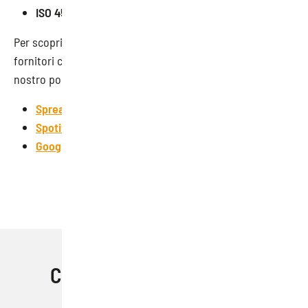
ISO 45001.
Per scoprire subito
#Comefare
per capire se i tuoi
fornitori considerano la sicurezza una priorità ascolta il
nostro podcast disponibile su:
Spreaker
Spotify
Google Podcast
Condividi questo articolo