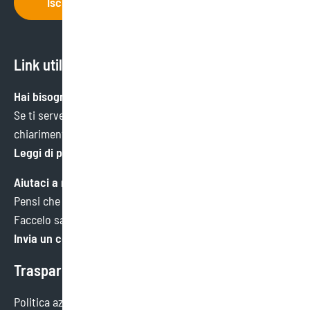
Iscriviti
Link utili
Hai bisogno di aiuto?
Se ti serve un’informazione specifica o hai bisogno di
chiarimenti, ci trovi qui.
Leggi di più
Aiutaci a migliorare
Pensi che potremmo fare meglio in qualche ambito?
Faccelo sapere. Faremo tesoro di ogni consiglio.
Invia un commento
Trasparenza
Politica aziendale