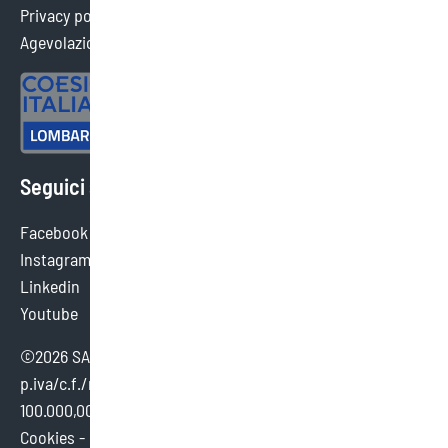
Privacy policy
Agevolazioni ottenute
Seguici sui social
Facebook
Instagram
Linkedin
Youtube
©2026 SAEF SRL SB - tutti i diritti sono riservati.
p.iva/c.f./reg. imp. brescia 02154380980 - cap. sociale €
100.000,00 i.v.
Cookies
-
Credits