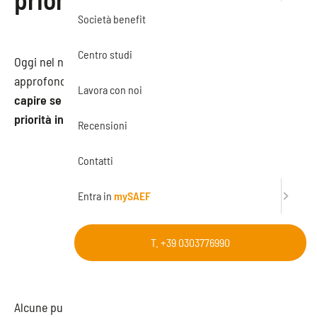
Società benefit
Centro studi
Oggi nel nostro podcast
#Comefare
abbiamo scelto di
approfondire un argomento molto importante: c
ome
Lavora con noi
capire se i tuoi fornitori considerano la sicurezza una
priorità in 5 punti chiave!
Recensioni
Contatti
Entra in
mySAEF
T. +39 0303776990
Alcune punti sono obbligatori, altri sono facoltativi, ma