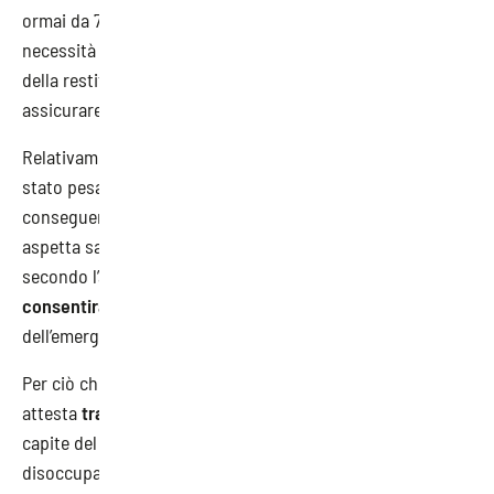
ormai da 7 anni), e che ha consentito di anticipare le
necessità per fronteggiare l’emergenza covid in attesa
della restituzione da parte dello Stato, nonché di
assicurare il
regolare pagamento dei fornitori.
Relativamente al sistema sanitario, Moody’s indica che è
stato pesantemente colpito dall’emergenza, con
conseguente inevitabile aumento dei costi (che ci si
aspetta saranno in gran parte coperti dallo Stato). Ma,
secondo l’agenzia,
l’efficienza e l’equilibrio raggiunto
consentiranno comunque di mitigare l’impatto negativo
dell’emergenza sanitario-economica.
Per ciò che attiene ai fattori macroeconomici la Regione si
attesta
tra le più ricche in Italia
con un reddito pro-
capite del 33% superiore alla media nazionale, un tasso di
disoccupazione inferiore alla media nazionale (5,6 %