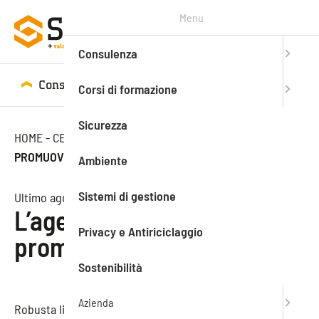
Menu
Consulenza
Consulenza
Corsi di formazione
Corsi di formazione
Sicurezza
HOME
-
CENTRO STUDI
-
NEWS
-
L’AGENZIA MOODY’S
PROMUOVE LA LOMBARDIA
Ambiente
Sistemi di gestione
Ultimo aggiornamento: 21.07.2020
L’agenzia Moody’s
Privacy e Antiriciclaggio
promuove la Lombardia
Sostenibilità
Azienda
Robusta liquidità e flessibilità tributaria, basso profilo di