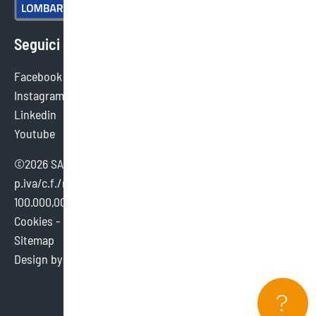
Seguici sui social
Facebook
Instagram
Linkedin
Youtube
©2026 SAEF SRL SB - tutti i diritti sono riservati.
p.iva/c.f./reg. imp. brescia 02154380980 - cap. sociale €
100.000,00 i.v.
Cookies
-
Credits
Sitemap
Design by
Dexa