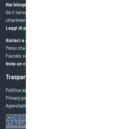
Hai bisogno di aiuto?
Se ti serve un’informazione specifica o hai bisogno di
chiarimenti, ci trovi qui.
Leggi di più
Aiutaci a migliorare
Pensi che potremmo fare meglio in qualche ambito?
Faccelo sapere. Faremo tesoro di ogni consiglio.
Invia un commento
Trasparenza
Politica aziendale
Privacy policy
Agevolazioni ottenute