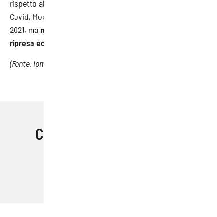
rispetto al 10 % alla fine del 2019). A causa dell’emergenza
Covid, Moody’s prevede un calo della produzione nel 2020-
2021, ma
non gravi danni a lungo termine
e si aspetta una
ripresa economica più veloce
rispetto alle altre regioni.
(Fonte: lombardianotizie.online)
Condividi questo articolo
Facebook
Email
Pinterest
LinkedIn
Skype