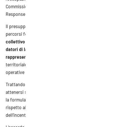
Commissione europea nell’ambito della Coronavirus
Response Investmet Initiative.
Il presupposto, per la realizzazione agevolata di questi
percorsi formativi, è la
sottoscrizione di un accordo
collettivo di secondo livello da parte di associazioni dei
datori di lavoro e dei lavoratori comparativamente più
rappresentative sul piano nazionale
(in caso di accordo
territoriale), ovvero dalle loro rappresentanze sindacali
operative in azienda (in caso di accordo aziendale).
Trattandosi di un beneficio normativo è il caso di
attenersi scrupolosamente a questo principio, in quanto
la formulazione di un accordo con soggetti diversi,
rispetto alla prescrizione legislativa, porta alla perdita
dell’incentivo.