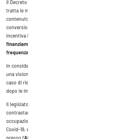
Il Decreto Agosto (D.L. n. 104/2020), nella parte in cui
tratta le misure in materia di lavoro (Capo I), modifica il
contenuto dell’art. 88 della legge n. 77/2020, di
conversione del decreto Rilancio (D.L. n. 34/2020), che
incentiva la
formazione in azienda attraverso il
finanziamento delle ore di lavoro dedicate alla
frequenza dei percorsi di sviluppo delle competenze
.
In considerazione di questa modifica ed al fine di avere
una visione completa dell’agevolazione posta in atto, è il
caso di riepilogare la portata della disposizione normativa
dopo le implementazioni ricevute.
Il legislatore, con l’art. 88 del D.L. n. 34/2020, al fine di
contrastare e limitare l’impatto negativo sui livelli
occupazionali, derivante dall’emergenza sanitaria da
Covid-19, ed accompagnare la fase di ripresa, istituisce,
presso l’
ANPAL
(Agenzia Nazionale Politiche Attive del