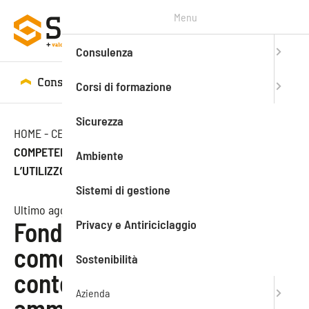
Menu
Consulenza
Consulenza
Corsi di formazione
Corsi di formazione
Sicurezza
HOME
-
CENTRO STUDI
-
NEWS
-
FONDO NUOVE
COMPETENZE: COME LA FORMAZIONE PUÒ CONTENERE
Ambiente
L’UTILIZZO DEGLI AMMORTIZZATORI SOCIALI
Sistemi di gestione
Ultimo aggiornamento: 24.08.2020
Privacy e Antiriciclaggio
Fondo Nuove Competenze:
come la formazione può
Sostenibilità
contenere l’utilizzo degli
Azienda
ammortizzatori sociali