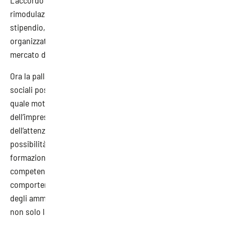
L’accordo collettivo dovrà prevedere una temporanea
rimodulazione degli orari di lavoro che, a parità di
stipendio, potrà soddisfare le nuove esigenze
organizzative aziendali e favorire percorsi di mobilità nel
mercato del lavoro.
Ora la palla passa alle relazioni industriali, affinché le parti
sociali possano condividere l’importanza della formazione
quale motore della ripresa organizzativo/produttiva
dell’impresa. In pratica, si tratta di mettere al centro
dell’attenzione la formazione continua, stabilendo la
possibilità di dedicare parte dell’orario lavorativo alla
formazione e favorendo così la realizzazione di nuove
competenze richieste dal mercato del lavoro. Ciò
comporterà, indirettamente, un contenimento dell’utilizzo
degli ammortizzatori sociali che implicano una riduzione
non solo lavorativa ma anche economico/salariale.