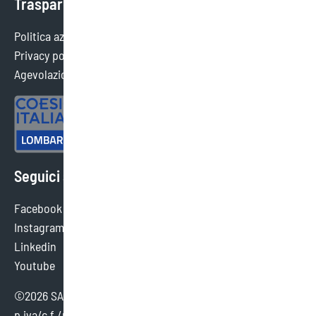
Trasparenza
Politica aziendale
Privacy policy
Agevolazioni ottenute
Seguici sui social
Facebook
Instagram
Linkedin
Youtube
©2026 SAEF SRL SB - tutti i diritti sono riservati.
p.iva/c.f./reg. imp. brescia 02154380980 - cap. sociale €