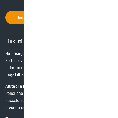
Iscriviti
Link utili
Hai bisogno di aiuto?
Se ti serve un’informazione specifica o hai bisogno di
chiarimenti, ci trovi qui.
Leggi di più
Aiutaci a migliorare
Pensi che potremmo fare meglio in qualche ambito?
Faccelo sapere. Faremo tesoro di ogni consiglio.
Invia un commento