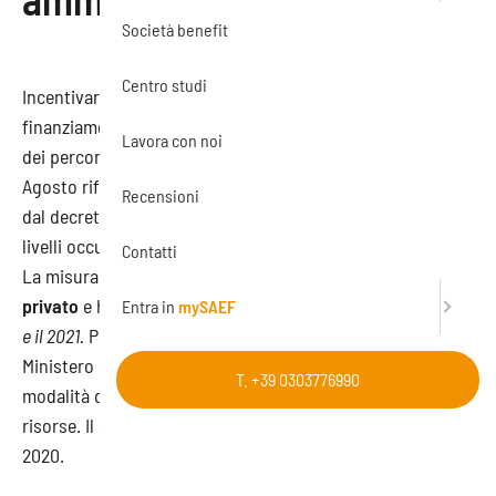
Società benefit
Centro studi
Incentivare la formazione in azienda attraverso il
finanziamento delle ore di lavoro dedicate alla frequenza
Lavora con noi
dei percorsi di sviluppo delle competenze. Il Decreto
Agosto rifinanzia il
Fondo Nuove Competenze
, previsto
Recensioni
dal decreto Rilancio per limitare l’impatto negativo sui
livelli occupazionali, derivante dall’emergenza da Covid-19.
Contatti
La misura è applicabile a
tutti i lavoratori del settore
privato
e ha carattere di eccezionalità:
riguarda solo il 2020
Entra in
mySAEF
e il 2021.
Per la sua piena attuazione, manca il decreto del
Ministero del Lavoro che dovrà contenere i criteri e le
T. +39 0303776990
modalità di applicazione della misura e di utilizzo delle
risorse. Il decreto doveva essere emanato entro il 19 luglio
2020.