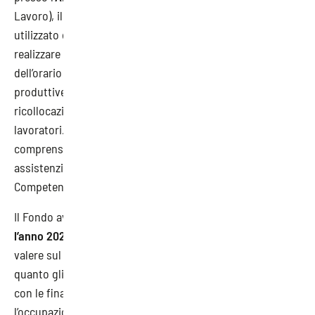
Lavoro), il Fondo Nuove Competenze che può essere
utilizzato dalle parti (datore di lavoro e lavoratori), per
realizzare specifiche intese di conversione temporanea
dell’orario di lavoro per mutate esigenze organizzative e
produttive dell’impresa, ovvero per favorire percorsi di
ricollocazione, ed erogare interventi formativi per i
lavoratori. Proprio gli oneri relativi alle ore di formazione,
comprensivi dei relativi contributi previdenziali e
assistenziali, saranno a carico del Fondo Nuove
Competenze.
Il Fondo avrà una capienza di
430 milioni di euro per
l’anno 2020
e di
300 milioni di euro per l’anno 2021
, a
valere sul Programma Operativo Nazionale SPAO, in
quanto gli interventi formativi, oltre ad essere compatibili
con le finalità del PON sistemi di politiche attive per
l’occupazione, rispondono alle indicazioni fornite dalla