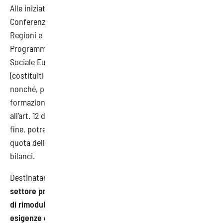
Alle iniziative possono partecipare, previa intesa in
Conferenza permanente per i rapporti tra lo Stato, le
Regioni e le Province autonome di Trento e Bolzano, i
Programmi Operativi Nazionali e Regionali di Fondo
Sociale Europeo, i Fondi Paritetici Interprofessionali
(costituiti ai sensi dell’art 118 della legge 388/2000),
nonché, per le specifiche finalità, il Fondo per la
formazione e il sostegno al reddito dei lavoratori (di cui
all’art. 12 del decreto legislativo n. 276/2003) che, a tal
fine, potranno destinare al Fondo Nuove Competenze una
quota delle risorse disponibili nell’ambito dei rispettivi
bilanci.
Destinatari del Fondo saranno i
datori di lavoro del
settore privato che abbiano stipulato accordi collettivi
di rimodulazione dell’orario di lavoro per mutate
esigenze organizzative e produttive dell’impresa
ai sensi