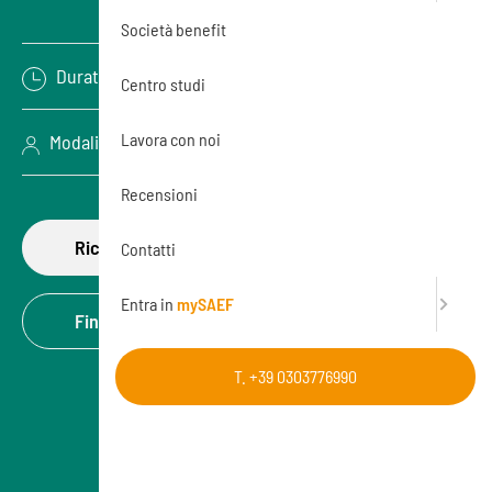
Società benefit
Durata: 8 ore
Centro studi
Lavora con noi
Modalità: Aula (In presenza)
Recensioni
Richiedi di partecipare
Contatti
Entra in
mySAEF
Finanzia la formazione
T. +39 0303776990