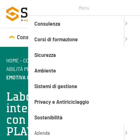
Menu
Consulenza
Consulenza
Corsi di formazione
Corsi di formazione
Sicurezza
HOME
-
CORSI DI FORMAZIONE
-
SOFT E HARD SKILLS
-
ABILITÀ PERSONALI
-
LABORATORIO DI INTELLIGENZA
Ambiente
EMOTIVA CON LEGO® SERIOUS PLAY®
Sistemi di gestione
Laboratorio di
Privacy e Antiriciclaggio
intelligenza emotiva
con LEGO® SERIOUS
Sostenibilità
PLAY®
Azienda