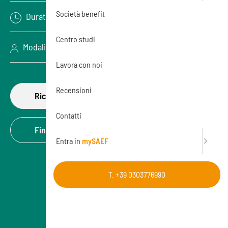
Società benefit
Durata: 8 ore
Centro studi
Modalità: Videoconferenza (Online)
Lavora con noi
Recensioni
Richiedi di partecipare
Contatti
Finanzia la formazione
Entra in
mySAEF
T. +39 0303776990