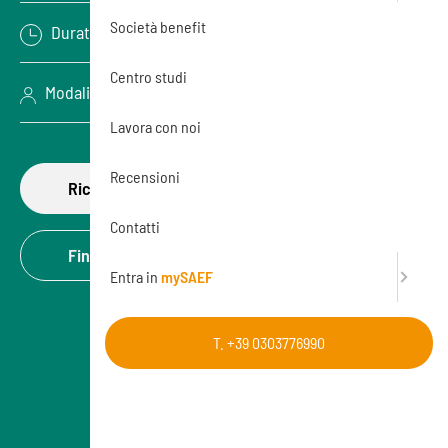
Società benefit
Durata: 32 ore
Centro studi
Modalità: Aula (In presenza)
Lavora con noi
Recensioni
Richiedi di partecipare
Contatti
Finanzia la formazione
Entra in
mySAEF
T. +39 0303776990