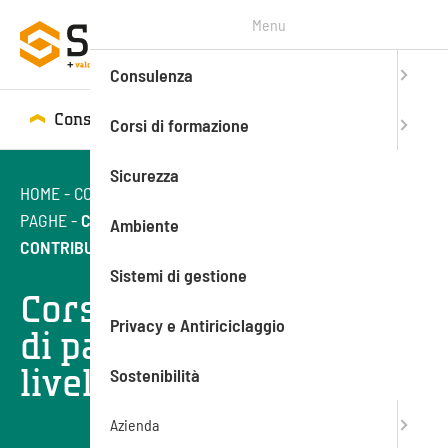
Menu
Consulenza
Consulenza
Corsi di formazione
Corsi di formazione
Sicurezza
HOME
-
CORSI DI FORMAZIONE
-
SOFT E HARD SKILLS
-
PAGHE
-
CORSO SULL’ELABORAZIONE DI PAGHE E
Ambiente
CONTRIBUTI – LIVELLO AVANZATO
Sistemi di gestione
Corso sull’elaborazione
Privacy e Antiriciclaggio
di paghe e contributi –
livello avanzato
Sostenibilità
Azienda