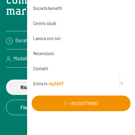
marketing
Società benefit
Centro studi
Lavora con noi
Durata: 8 ore
Recensioni
Modalità: Aula (In presenza)
Contatti
Entra in
mySAEF
Richiedi di partecipare
T. +39 0303776990
Finanzia la formazione