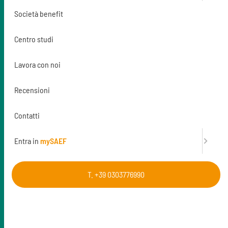
Richiedi di partecipare
Società benefit
Prossime date
Centro studi
Lavora con noi
Finanzia la formazione
Recensioni
Per maggiori informazioni
Contatti
t. 0303776990
Entra in
mySAEF
T. +39 0303776990