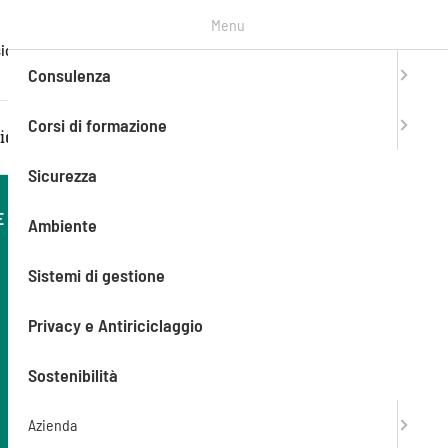
Menu
T. +39
ioni
Contatti
Entra in
mySAEF
0303776990
Consulenza
Corsi di formazione
iente
Sistemi di gestione
Privacy e Antiriciclaggio
Sicurezza
E ENTRATE
Prima data disponibile
Ambiente
23/03/2027
Sistemi di gestione
Durata
8 h
Privacy e Antiriciclaggio
Modalità
Sostenibilità
Aula (In presenza)
Azienda