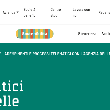
Società
Centro
Lavora con
Azienda
Recens
benefit
studi
noi
Sostenibilità
Sicurezza
Amb
E
-
ADEMPIMENTI E PROCESSI TELEMATICI CON L’AGENZIA DELL
tici
lle