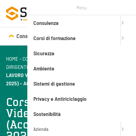
Menu
Consulenza
Consulenza
Corsi di formazione
Corsi di formazione
Sicurezza
HOME
-
CORSI DI FORMAZIONE
-
SICUREZZA SUL LAVORO
-
DIRIGENTI, PREPOSTI, RLS, RSPP
-
CORSO DATORE DI
Ambiente
LAVORO VIDEOCONFERENZA (ACCORDO STATO REGIONI
2025) – AGGIORNAMENTO
Sistemi di gestione
Corso Datore di lavoro
Privacy e Antiriciclaggio
Videoconferenza
Sostenibilità
(Accordo Stato Regioni
Azienda
2025) –