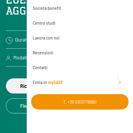
AGGIORNAMENTO
Società benefit
Centro studi
Lavora con noi
Durata: 6 ore
Recensioni
Modalità: Videoconferenza (Online)
Contatti
Entra in
mySAEF
Richiedi di partecipare
T. +39 0303776990
Finanzia la formazione