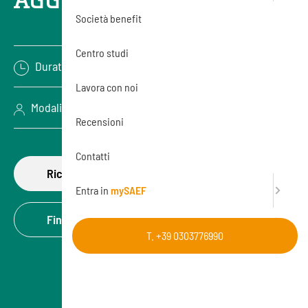
Società benefit
Centro studi
Durata: 8 ore
Lavora con noi
Modalità: Aula (In presenza)
Recensioni
Contatti
Richiedi di partecipare
Entra in
mySAEF
Finanzia la formazione
T. +39 0303776990