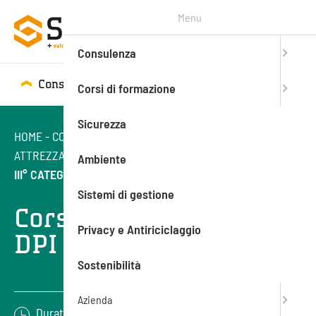
Menu
Consulenza
Consulenza
Corsi di formazione
Corsi di formazione
Sicurezza
HOME
-
CORSI DI FORMAZIONE
-
SICUREZZA SUL LAVORO
-
ATTREZZATURE DI LAVORO
-
CORSO AGGIORNAMENTO DPI
Ambiente
III° CATEGORIA
Sistemi di gestione
Corso aggiornamento
Privacy e Antiriciclaggio
DPI III° categoria
Sostenibilità
Azienda
Durata: 4 ore