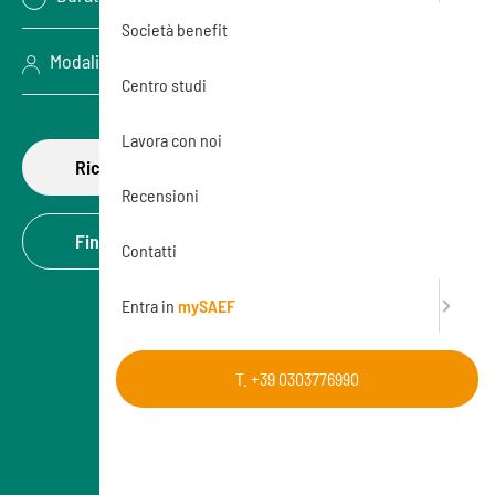
Società benefit
Modalità: Aula (In presenza)
Centro studi
Lavora con noi
Richiedi di partecipare
Recensioni
Finanzia la formazione
Contatti
Entra in
mySAEF
T. +39 0303776990