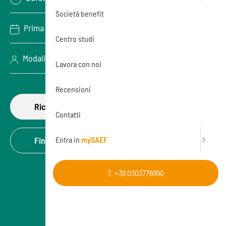
Società benefit
Prima data disponibile: 08/09/2026
Centro studi
Modalità: Aula (In presenza)
Lavora con noi
Recensioni
Richiedi di partecipare
Contatti
Entra in
mySAEF
Finanzia la formazione
T. +39 0303776990