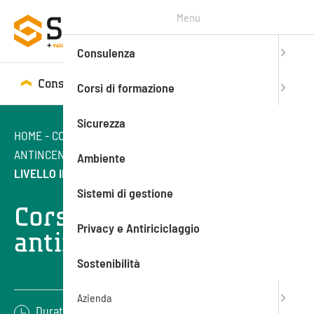
Menu
Consulenza
Consulenza
Corsi di formazione
Corsi di formazione
Sicurezza
HOME
-
CORSI DI FORMAZIONE
-
SICUREZZA SUL LAVORO
-
ANTINCENDIO
-
CORSO AGGIORNAMENTO ANTINCENDIO
Ambiente
LIVELLO III
Sistemi di gestione
Corso aggiornamento
Privacy e Antiriciclaggio
antincendio livello III
Sostenibilità
Azienda
Durata: 8 ore