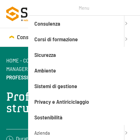
Menu
Consulenza
Consulenza
Corsi di formazione
Corsi di formazione
Sicurezza
HOME
-
CORSI DI FORMAZIONE
-
FORMAZIONE
MANAGERIALE
-
LEADERSHIP E MOTIVAZIONE
-
Ambiente
PROFESSIONISTI COACH: STRUMENTI DI COACHING
Sistemi di gestione
Professionisti coach:
Privacy e Antiriciclaggio
strumenti di coaching
Sostenibilità
Azienda
Durata: 16 ore