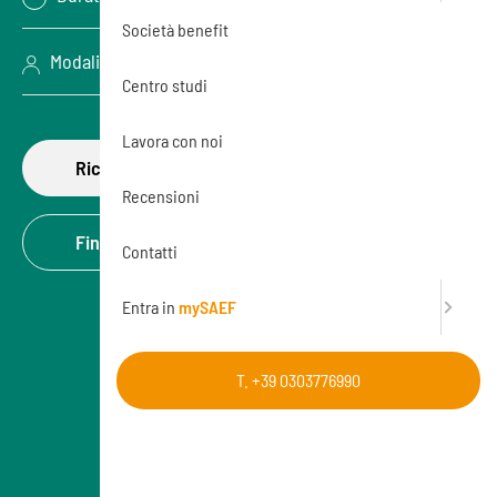
Società benefit
Modalità: Aula (In presenza)
Centro studi
Lavora con noi
Richiedi di partecipare
Recensioni
Finanzia la formazione
Contatti
Entra in
mySAEF
T. +39 0303776990