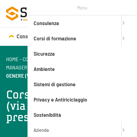
Menu
Consulenza
Consulenza
Corsi di formazione
Corsi di formazione
Sicurezza
HOME
-
CORSI DI FORMAZIONE
-
FORMAZIONE
MANAGERIALE
-
ABILITÀ PERSONALI
-
CORSO PARITÀ DI
Ambiente
GENERE (VIA WEBINAR O IN PRESENZA)
Sistemi di gestione
Corso parità di genere
Privacy e Antiriciclaggio
(via webinar o in
presenza)
Sostenibilità
Azienda