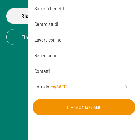
Società benefit
Richiedi di partecipare
Centro studi
Finanzia la formazione
Lavora con noi
Recensioni
Contatti
Entra in
mySAEF
T. +39 0303776990