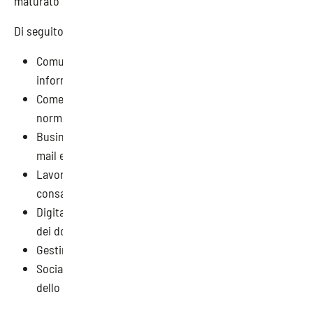
maturato numerose ore di esperienza come formatori.
Di seguito i corsi, in partenza da settembre:
Comunicazione orientata al cliente: accogliere, dare
informazioni, gestire reclami
Come gestire l’imprevisto e la diversità applicando le
norme vigenti
Business writing per lo studio professionale: scrivere
mail efficaci
Lavorare con le competenze personali:
consapevolezza e responsabilità
Digitalizzare le procedure: gestione e archiviazione
dei documenti
Gestire le politiche di welfare
Social media manager: come gestire il profilo social
dello studio professionale