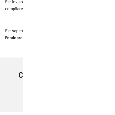
Per inviare l’iscrizione del proprio studio/azienda
compilare il seguente
modulo d’iscrizione
Per saperne di più, consulta la nostra scheda informativa:
Fondoprofessioni Avviso 07/22
Condividi questo articolo
Facebook
Email
Pinterest
LinkedIn
Skype