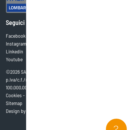
Seguici sui social
Facebook
Instagram
Linkedin
Youtube
©2026 SAEF SRL SB - tutti i diritti sono riservati.
p.iva/c.f./reg. imp. brescia 02154380980 - cap. sociale €
100.000,00 i.v.
Cookies
-
Credits
Sitemap
Design by
Dexa