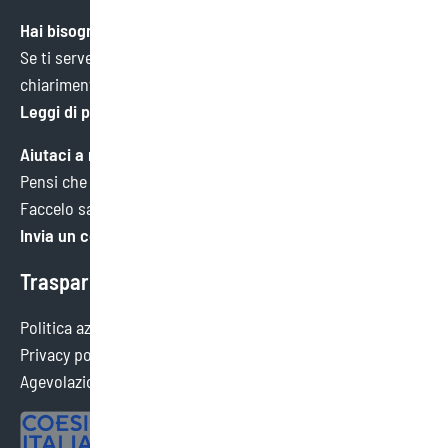
Hai bisogno di aiuto?
Se ti serve un’informazione specifica o hai bisogno di
chiarimenti, ci trovi qui.
Leggi di più
Aiutaci a migliorare
Pensi che potremmo fare meglio in qualche ambito?
Faccelo sapere. Faremo tesoro di ogni consiglio.
Invia un commento
Trasparenza
Politica aziendale
Privacy policy
Agevolazioni ottenute