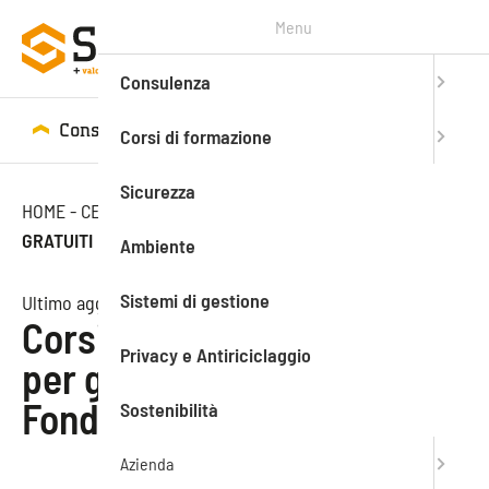
Menu
Consulenza
Consulenza
Corsi di formazione
Corsi di formazione
Sicurezza
HOME
-
CENTRO STUDI
-
NEWS
-
CORSI DI FORMAZIONE
GRATUITI PER GLI STUDI ADERENTI A FONDOPROFESSIONI
Ambiente
Sistemi di gestione
Ultimo aggiornamento: 08.08.2024
Corsi di formazione gratuiti
Privacy e Antiriciclaggio
per gli studi aderenti a
Fondoprofessioni
Sostenibilità
Azienda