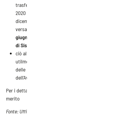
trasferiti sul Conto Formazione fino al 31 dicembre
2020 e non utilizzati, in tutto o in parte, entro il 31
dicembre 2022; stabilendo fin d’ora che tali
versamenti
se ancora non utilizzati alla data del 30
giugno 2023 saranno comunque riacquisiti al Conto
di Sistema del Fondo
;
ciò al fine di consentire alle aziende di poter
utilmente partecipare al FNC la cui presentazione
delle istanze di ammissione a contributo, ai sensi
dell’Avviso FNC, è fino al 28 febbraio 2023.
Per i dettagli, si rimanda alla nostra
scheda
tecnica
in
merito
Fonte: Ufficio Studi SAEF
TAG
Formazione