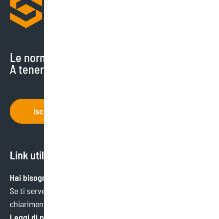
Le normative cambiano di continuo.
A tenerti aggiornato ci pensiamo noi.
Iscriviti
Link utili
Hai bisogno di aiuto?
Se ti serve un’informazione specifica o hai bisogno di
chiarimenti, ci trovi qui.
Leggi di più