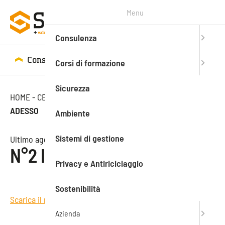
Menu
Consulenza
Consulenza
Corsi di formazione
Corsi di formazione
Sicurezza
HOME
-
CENTRO STUDI
-
MAGAZINE
-
N°2 IL FUTURO È
ADESSO
Ambiente
Sistemi di gestione
Ultimo aggiornamento: 28.08.2024
N°2 Il futuro è adesso
Privacy e Antiriciclaggio
Sostenibilità
Scarica il magazine
Azienda