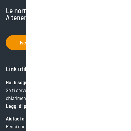
Le normative cambiano di continuo.
A tenerti aggiornato ci pensiamo noi.
Iscriviti
Link utili
Hai bisogno di aiuto?
Se ti serve un’informazione specifica o hai bisogno di
chiarimenti, ci trovi qui.
Leggi di più
Aiutaci a migliorare
Pensi che potremmo fare meglio in qualche ambito?