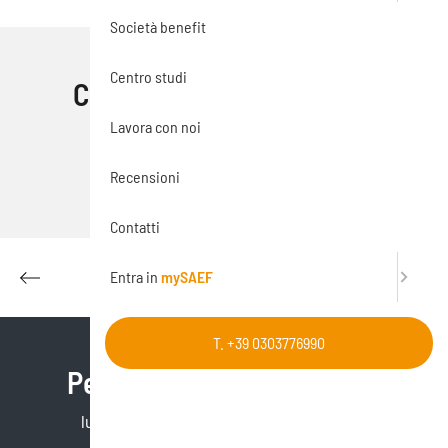
Società benefit
Centro studi
Condividi questo articolo
Lavora con noi
Facebook
Email
Pinterest
LinkedIn
Skype
Recensioni
Contatti
Entra in
mySAEF
T. +39 0303776990
Per maggiori informazioni
lunedì – venerdì 8.30 – 12.30 | 14.00 – 18.00