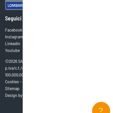
Seguici sui social
Facebook
Instagram
Linkedin
Youtube
©2026 SAEF SRL SB - tutti i diritti sono riservati.
p.iva/c.f./reg. imp. brescia 02154380980 - cap. sociale €
100.000,00 i.v.
Cookies
-
Credits
Sitemap
Design by
Dexa