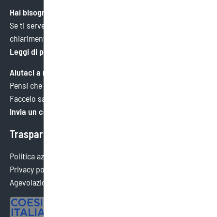
Hai bisogno di aiuto?
Se ti serve un’informazione specifica o hai bisogno di
chiarimenti, ci trovi qui.
Leggi di più
Aiutaci a migliorare
Pensi che potremmo fare meglio in qualche ambito?
Faccelo sapere. Faremo tesoro di ogni consiglio.
Invia un commento
Trasparenza
Politica aziendale
Privacy policy
Agevolazioni ottenute