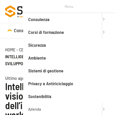
Menu
Consulenza
Consulenza
Corsi di formazione
Corsi di formazione
Sicurezza
HOME
-
CENTRO STUDI
-
RASSEGNA STAMPA
-
INTELLIGENZA ARTIFICIALE, LA VISIONE DELLO
Ambiente
SVILUPPO DELL’IMPRESA MODERNA AL WORK SHOP SAEF
Sistemi di gestione
Ultimo aggiornamento: 23.04.2019
Privacy e Antiriciclaggio
Intelligenza artificiale, la
visione dello sviluppo
Sostenibilità
dell’impresa moderna al
Azienda
work shop SAEF