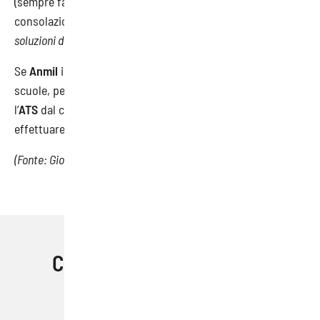
(sempre facendo il raffronto
2019-2018
). Ma è una magra
consolazione, ed è chiaro a tutti come occorra trovare
soluzioni durature
in grado di invertire la tendenza.
Se
Anmil
insiste sull’importanza di fare formazione nelle
scuole, per sensibilizzare per tempo i futuri lavoratori,
l’
ATS
dal canto suo ha assunto nuovo personale per
effettuare i controlli.
(Fonte: Giornale di Brescia)
Condividi questo articolo
Facebook
Email
Pinterest
LinkedIn
Skype