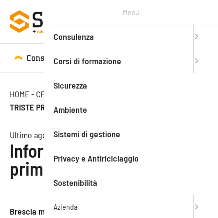
Menu
Consulenza
Consulenza
Corsi di formazione
Corsi di formazione
Sicurezza
HOME
-
CENTRO STUDI
-
NEWS
-
INFORTUNI SUL LAVORO:
TRISTE PRIMATO PER BRESCIA
Ambiente
Sistemi di gestione
Ultimo aggiornamento: 05.02.2020
Infortuni sul lavoro: triste
Privacy e Antiriciclaggio
primato per Brescia
Sostenibilità
Azienda
Brescia maglia nera
degli incidenti sul lavoro. A fronte di