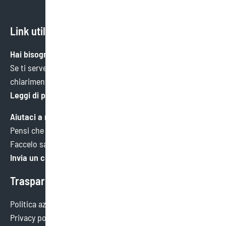
Link utili
Hai bisogno di aiuto?
Se ti serve un’informazione specifica o hai bisogno di
chiarimenti, ci trovi qui.
Leggi di più
Aiutaci a migliorare
Pensi che potremmo fare meglio in qualche ambito?
Faccelo sapere. Faremo tesoro di ogni consiglio.
Invia un commento
Trasparenza
Politica aziendale
Privacy policy