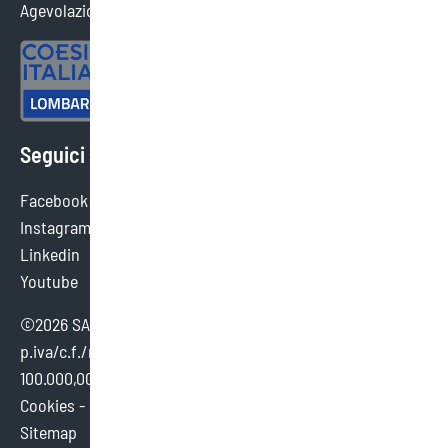
Agevolazioni ottenute
Seguici sui social
Facebook
Instagram
Linkedin
Youtube
©2026 SAEF SRL SB - tutti i diritti sono riservati.
p.iva/c.f./reg. imp. brescia 02154380980 - cap. sociale €
100.000,00 i.v.
Cookies
-
Credits
Sitemap