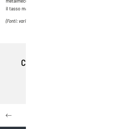
metalmeccanica rende le regioni settentrionali quelle con
il tasso maggiore di malattie tumorali legate all’amianto.
(Fonti: varie)
Condividi questo articolo
Facebook
Email
Pinterest
LinkedIn
Skype