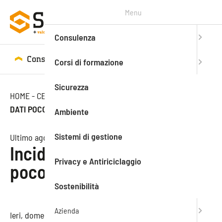
Menu
Consulenza
Consulenza
Corsi di formazione
Corsi di formazione
Sicurezza
HOME
-
CENTRO STUDI
-
NEWS
-
INCIDENTI SUL LAVORO,
DATI POCO INCORAGGIANTI
Ambiente
Sistemi di gestione
Ultimo aggiornamento: 29.04.2019
Incidenti sul lavoro, dati
Privacy e Antiriciclaggio
poco incoraggianti
Sostenibilità
Azienda
Ieri, domenica
28 aprile
, si è celebrata la
Giornata