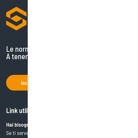
Le normative cambiano di continuo.
A tenerti aggiornato ci pensiamo noi.
Iscriviti
Link utili
Hai bisogno di aiuto?
Se ti serve un’informazione specifica o hai bisogno di