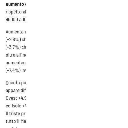
aumento del 4,3%
con oltre
4.000 infortuni in più
rispetto al 1° bimestre dell’anno precedente (da circa
96.100 a 100.300).
Aumentano, infatti, sia gli infortuni in occasione di lavoro
(+2,8%) che quelli in itinere (+5,0%) e sia quelli maschili
(+3,7%) che quelli femminili (+5,5%); a livello di settori,
oltre all’Industria e Servizi (+2,6%) gli infortuni sul lavoro
aumentano, e in misura consistente, anche in Agricoltura
(+7,4%) invertendo una tendenza al ribasso ormai storica.
Quanto poi a livello territoriale l’incremento infortunistico
appare diffuso in
tutte le ripartizioni geografiche
: Nord-
Ovest +4,9%, Nord-Est +5,2%, Centro +4,6%, Sud +1,0%
ed Isole +4,1%.
Il triste primato per i decessi spetta a Crotone e un po’ a
tutto il Mezzogiorno, mentre le produzione