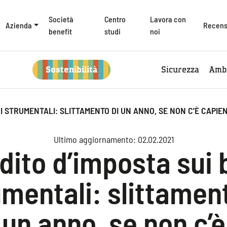
Società
Centro
Lavora con
Azienda
Recens
benefit
studi
noi
Sostenibilità
Sicurezza
Amb
NI STRUMENTALI: SLITTAMENTO DI UN ANNO, SE NON C’È CAPIE
Ultimo aggiornamento: 02.02.2021
dito d’imposta sui 
mentali: slittamen
un anno, se non c’è