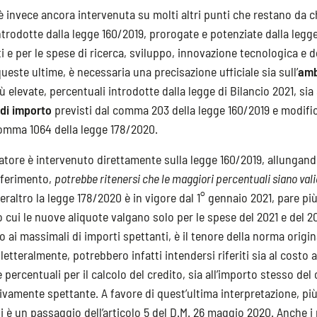
è invece ancora intervenuta su molti altri punti che restano da ch
ntrodotte dalla legge 160/2019, prorogate e potenziate dalla legg
ti e per le spese di ricerca, sviluppo, innovazione tecnologica e 
ueste ultime, è necessaria una precisazione ufficiale sia sull’
amb
ù elevate, percentuali introdotte dalla legge di Bilancio 2021, sia
 di importo
previsti dal comma 203 della legge 160/2019 e modific
 comma 1064 della legge 178/2020.
slatore è intervenuto direttamente sulla legge 160/2019, allungand
iferimento,
potrebbe ritenersi che le maggiori percentuali siano valid
raltro la legge 178/2020 è in vigore dal 1° gennaio 2021, pare p
o cui le nuove aliquote valgano solo per le spese del 2021 e del 2
 ai massimali di importi spettanti, è il tenore della norma origi
letteralmente, potrebbero infatti intendersi riferiti sia al costo
e percentuali per il calcolo del credito, sia all’importo stesso del 
ivamente spettante. A favore di quest’ultima interpretazione, più
vi è un passaggio dell’articolo 5 del D.M. 26 maggio 2020. Anche i