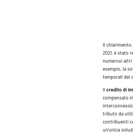
Il chiarimento,
2021, è stato r
numerosi altri 
esempio, la sov
temporali dei c
Il
credito di i
compensato in F
interconnessio
tributo da uti
contribuenti co
un’unica soluz