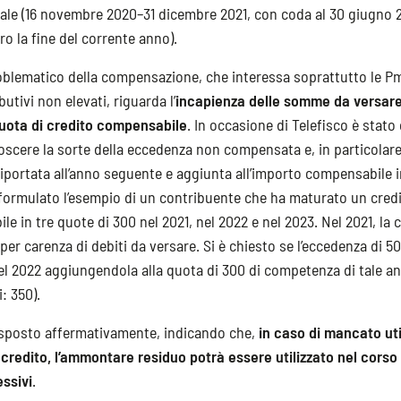
le (16 novembre 2020–31 dicembre 2021, con coda al 30 giugno 
ro la fine del corrente anno).
blematico della compensazione, che interessa soprattutto le Pm
butivi non elevati, riguarda l’
incapienza delle somme da versare
quota di credito compensabile
. In occasione di Telefisco è stato 
oscere la sorte della eccedenza non compensata e, in particolare
iportata all’anno seguente e aggiunta all’importo compensabile i
è formulato l’esempio di un contribuente che ha maturato un cred
bile in tre quote di 300 nel 2021, nel 2022 e nel 2023. Nel 2021, 
per carenza di debiti da versare. Si è chiesto se l’eccedenza di 5
 2022 aggiungendola alla quota di 300 di competenza di tale an
: 350).
isposto affermativamente, indicando che,
in caso di mancato util
l credito, l’ammontare residuo potrà essere utilizzato nel corso 
ssivi
.