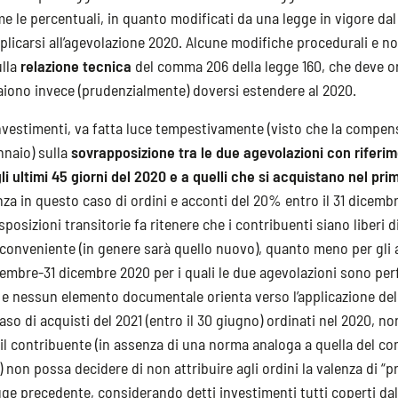
e le percentuali, in quanto modificati da una legge in vigore da
licarsi all’agevolazione 2020. Alcune modifiche procedurali e no
ulla
relazione tecnica
del comma 206 della legge 160, che deve o
paiono invece (prudenzialmente) doversi estendere al 2020.
investimenti, va fatta luce tempestivamente (visto che la compen
ennaio) sulla
sovrapposizione tra le due agevolazioni con riferim
li ultimi 45 giorni del 2020 e a quelli che si acquistano nel pr
za in questo caso di ordini e acconti del 20% entro il 31 dicembr
sposizioni transitorie fa ritenere che i contribuenti siano liberi d
ù conveniente (in genere sarà quello nuovo), quanto meno per gli 
embre-31 dicembre 2020 per i quali le due agevolazioni sono pe
 e nessun elemento documentale orienta verso l’applicazione del
 caso di acquisti del 2021 (entro il 30 giugno) ordinati nel 2020, no
 il contribuente (in assenza di una norma analoga a quella del c
 non possa decidere di non attribuire agli ordini la valenza di “p
egge precedente, considerando detti investimenti tutti coperti dal