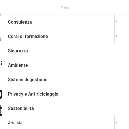
Menu
T. +39
ioni
Contatti
Entra in
mySAEF
0303776990
Consulenza
Corsi di formazione
iente
Sistemi di gestione
Privacy e Antiriciclaggio
Sicurezza
NZA
Ambiente
Sistemi di gestione
beni
Privacy e Antiriciclaggio
to di
Sostenibilità
Azienda