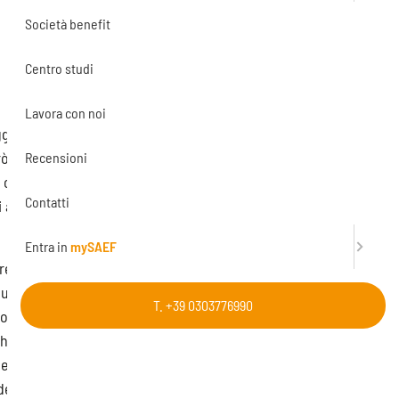
Società benefit
Centro studi
Lavora con noi
gge di Bilancio
 irrisolti
Recensioni
 chiarire, ad
Contatti
i ambiti
Entra in
mySAEF
re
uello di
T. +39 0303776990
o i codici
che per
 effettuare in
del primo