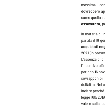
massimali, com
dovrebbero app
come quella s
asseverata
, 
In materia di 
partita il 18 g
acquistati neg
2021
(in presen
L’assenza di di
l’incentivo pi
periodo 16 nov
sovrapponibili
dell’altra. Nel
inoltre perché
legge 160/2019)
valere sulla l