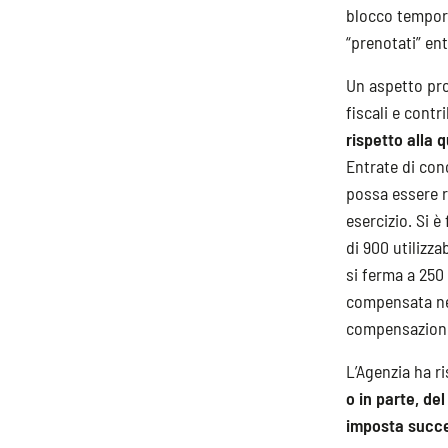
blocco tempora
“prenotati” ent
Un aspetto pro
fiscali e contri
rispetto alla 
Entrate di con
possa essere r
esercizio. Si 
di 900 utilizza
si ferma a 250 
compensata nel
compensazioni
L’Agenzia ha r
o in parte, de
imposta succe