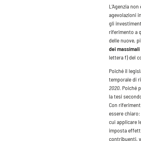
L’Agenzia non 
agevolazioni i
gli investimen
riferimento a q
delle nuove, pi
dei massimali
lettera f) del
Poiché il legi
temporale di r
2020.
Poiché pe
la tesi second
Con riferimento
essere chiaro: 
cui applicare l
imposta effett
contribuenti, 