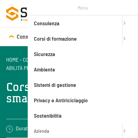
Menu
Consulenza
Consulenza
Corsi di formazione
Corsi di formazione
Sicurezza
HOME
-
CORSI DI FORMAZIONE
-
SOFT E HARD SKILLS
-
ABILITÀ PERSONALI
-
CORSO PER COLLABORATORI SMART
Ambiente
Corso per collaboratori
Sistemi di gestione
smart
Privacy e Antiriciclaggio
Sostenibilità
Durata: 8 ore
Azienda