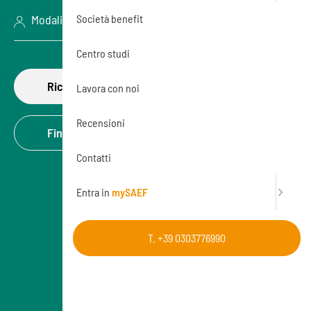
Società benefit
Modalità: Aula (In presenza)
Centro studi
Richiedi di partecipare
Lavora con noi
Recensioni
Finanzia la formazione
Contatti
Entra in
mySAEF
T. +39 0303776990