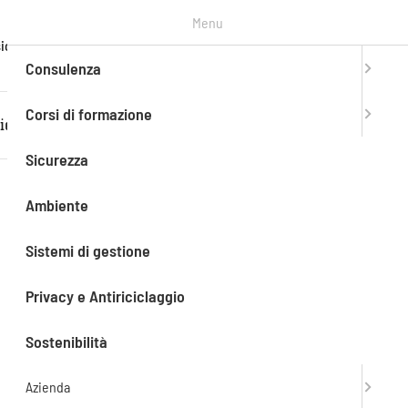
Menu
T. +39
ioni
Contatti
Entra in
mySAEF
0303776990
Consulenza
Corsi di formazione
iente
Sistemi di gestione
Privacy e Antiriciclaggio
Sicurezza
Ambiente
Sistemi di gestione
Privacy e Antiriciclaggio
Sostenibilità
Azienda