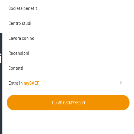
Società benefit
Centro studi
Lavora con noi
i
Recensioni
Contatti
Entra in
mySAEF
T. +39 0303776990