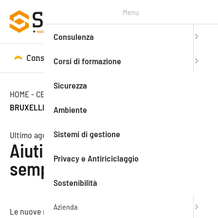
Menu
Consulenza
Consulenza
Corsi di formazione
Corsi di formazione
Sicurezza
HOME
-
CENTRO STUDI
-
NEWS
-
AIUTI DI STATO:
BRUXELLES SEMPLIFICA LE NORME
Ambiente
Sistemi di gestione
Ultimo aggiornamento: 02.08.2021
Aiuti di Stato: Bruxelles
Privacy e Antiriciclaggio
semplifica le norme
Sostenibilità
Azienda
Le nuove norme permettono agli Stati membri di attuare