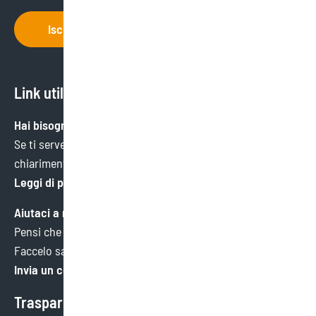
Iscriviti
Link utili
Hai bisogno di aiuto?
Se ti serve un’informazione specifica o hai bisogno di
chiarimenti, ci trovi qui.
Leggi di più
Aiutaci a migliorare
Pensi che potremmo fare meglio in qualche ambito?
Faccelo sapere. Faremo tesoro di ogni consiglio.
Invia un commento
Trasparenza