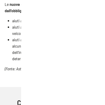
Le
nuove categorie di aiuti che saranno esentate
dall’obbligo di notifica
preventiva sono le seguenti:
aiuti a progetti di efficienza energetica nell’edilizia;
aiuti alle infrastrutture di ricarica e rifornimento per
veicoli stradali a basse emissioni;
aiuti a reti fisse a banda larga, reti mobili 4G e 5G,
alcuni progetti transeuropei nell’ambito
dell’infrastruttura per la connettività digitale e
determinati buoni di collegamento a internet.
(Fonte: Aster)
Condividi questo articolo