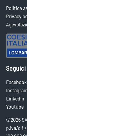
Politica aziendale
Privacy policy
Agevolazioni ottenute
Seguici sui social
Facebook
Instagram
Linkedin
Youtube
©2026 SAEF SRL SB - tutti i diritti sono riservati.
p.iva/c.f./reg. imp. brescia 02154380980 - cap. sociale €
100.000,00 i.v.